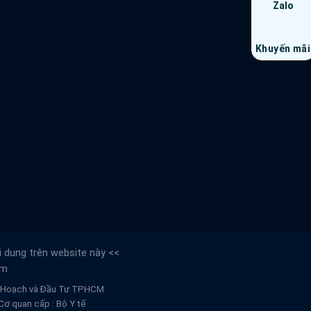
Zalo
Khuyến mãi
 dung trên website này <<
àm
Kế Hoạch và Đầu Tư TPHCM
ơ quan cấp : Bộ Y tế