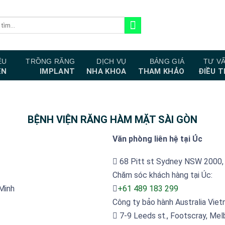
ỆU
TRỒNG RĂNG
DỊCH VỤ
BẢNG GIÁ
TƯ V
ỆN
IMPLANT
NHA KHOA
THAM KHẢO
ĐIỀU T
BỆNH VIỆN RĂNG HÀM MẶT SÀI GÒN
Văn phòng liên hệ tại Úc
68 Pitt st Sydney NSW 2000, 
Chăm sóc khách hàng tại Úc:
Minh
+61 489 183 299
Công ty bảo hành Australia Vie
7-9 Leeds st., Footscray, Melb