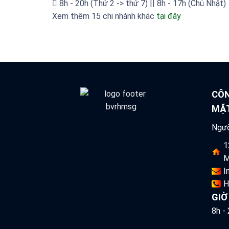
8h - 20h (Thứ 2 -> thứ 7) || 8h - 17h (Chủ Nhật)
Xem thêm 15 chi nhánh khác
tại đây
CÔN
MẶT
Ngườ
1
M
I
H
GIỜ
8h -