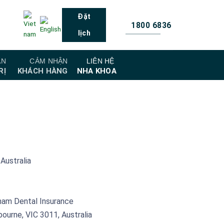
Đặt
1800 6836
lịch
ẤN
CẢM NHẬN
LIÊN HỆ
RỊ
KHÁCH HÀNG
NHA KHOA
Australia
tnam Dental Insurance
ourne, VIC 3011, Australia