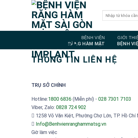
Bỏ
qua
nội
dung
BỆNH VIỆN
GIỚI THI
RĂNG HÀM MẶT
BỆNH VI
THÔNG TIN LIÊN HỆ
TRỤ SỞ CHÍNH
Hotline:
1800 6836
(Miễn phí) -
028 7301 7103
Viber, Zalo:
0828 724 902
1258 Võ Văn Kiệt, Phường Chợ Lớn, TP. Hồ Chí 
Info@Benhvienranghammatsg.vn
Giờ làm việc