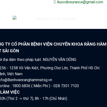
Ausvdinsurance@gmail.com
G TY CỔ PHẦN BỆNH VIỆN CHUYÊN KHOA RĂNG HÀM
 SÀI GÒN
i đại diện theo pháp luật: NGUYỄN VĂN DŨNG
256 - 1258 Võ Văn Kiệt, Phường Chợ Lớn, Thành Phố Hồ Chí
inh, Việt Nam
nfo@Benhvienranghammatsg.vn
otline : 1800 6836 ( Miễn Phí ) - 028 7301 7103
 LÀM VIỆC
 20h (Thứ 2 -> thứ 7), 8h - 17h (Chủ Nhật)