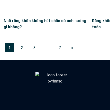
Nhổ răng khôn không hết chân có ảnh hưởng
Răng khôn
gì không?
toàn
1
2
3
…
7
»