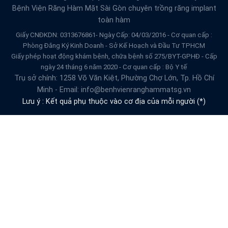
Bệnh Viện Răng Hàm Mặt Sài Gòn
chuyên trồng răng implant
toàn hàm
Giấy CNĐKDN: 0313676861- Ngày Cấp: 04/03/2016 - Cơ quan cấp :
Phòng Đăng Ký Kinh Doanh - Sở Kế Hoạch và Đầu Tư TPHCM
Giấy phép hoạt động khám bệnh, chữa bệnh số 275/BYT-GPHĐ - Cấp
ngày 24 tháng 6 năm 2020 - Cơ quan cấp : Bộ Y tế
Trụ sở chính: 1258 Võ Văn Kiệt, Phường Chợ Lớn, Tp. Hồ Chí
Minh - Email: info@benhvienranghammatsg.vn
Lưu ý : Kết quả phụ thuộc vào cơ địa của mỗi người (*)