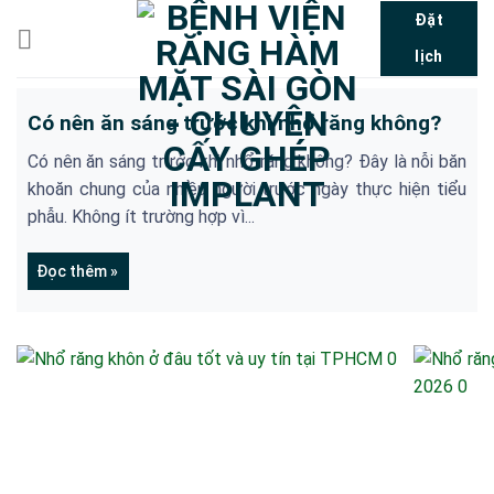
Bỏ
Đặt
qua
lịch
nội
dung
Có nên ăn sáng trước khi nhổ răng không?
Có nên ăn sáng trước khi nhổ răng không? Đây là nỗi băn
khoăn chung của nhiều người trước ngày thực hiện tiểu
phẫu. Không ít trường hợp vì...
Đọc thêm »