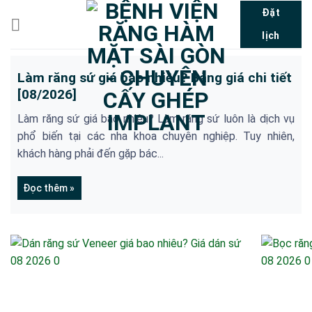
Bỏ
Đặt
qua
lịch
nội
dung
Làm răng sứ giá bao nhiêu? Bảng giá chi tiết
[08/2026]
Làm răng sứ giá bao nhiêu? Làm răng sứ luôn là dịch vụ
phổ biến tại các nha khoa chuyên nghiệp. Tuy nhiên,
khách hàng phải đến gặp bác...
Đọc thêm »