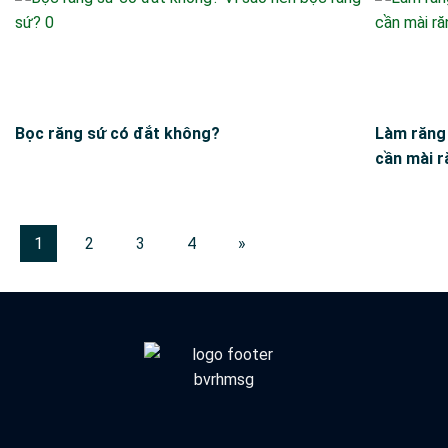
Bọc răng sứ có đắt không?
Làm răng 
cần mài r
1
2
3
4
»