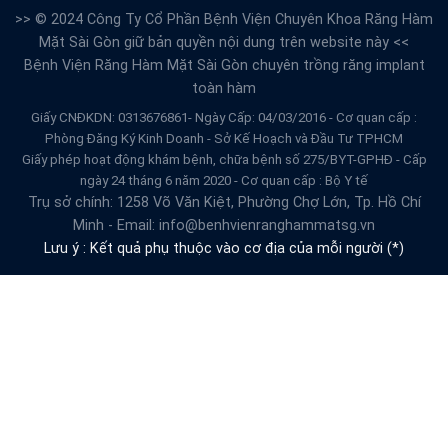
>> © 2024 Công Ty Cổ Phần Bệnh Viện Chuyên Khoa Răng Hàm
Mặt Sài Gòn giữ bản quyền nội dung trên website này <<
Bệnh Viện Răng Hàm Mặt Sài Gòn
chuyên trồng răng implant
toàn hàm
Giấy CNĐKDN: 0313676861- Ngày Cấp: 04/03/2016 - Cơ quan cấp :
Phòng Đăng Ký Kinh Doanh - Sở Kế Hoạch và Đầu Tư TPHCM
Giấy phép hoạt động khám bệnh, chữa bệnh số 275/BYT-GPHĐ - Cấp
ngày 24 tháng 6 năm 2020 - Cơ quan cấp : Bộ Y tế
Trụ sở chính: 1258 Võ Văn Kiệt, Phường Chợ Lớn, Tp. Hồ Chí
Minh - Email: info@benhvienranghammatsg.vn
Lưu ý : Kết quả phụ thuộc vào cơ địa của mỗi người (*)