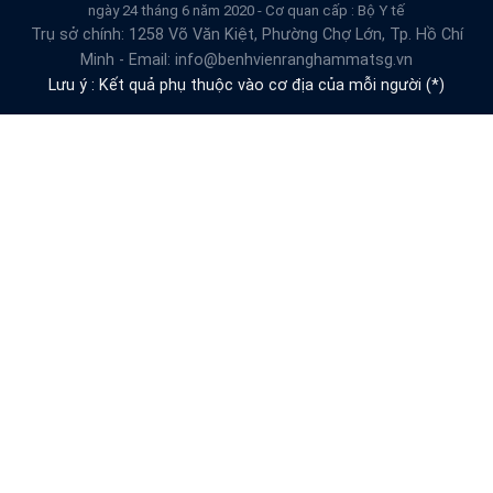
ngày 24 tháng 6 năm 2020 - Cơ quan cấp : Bộ Y tế
Trụ sở chính: 1258 Võ Văn Kiệt, Phường Chợ Lớn, Tp. Hồ Chí
Minh - Email: info@benhvienranghammatsg.vn
Lưu ý : Kết quả phụ thuộc vào cơ địa của mỗi người (*)