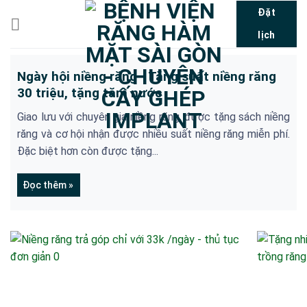
Bỏ
Đặt
qua
lịch
nội
dung
Ngày hội niềng răng - Tặng suất niềng răng
30 triệu, tặng tăm nước
Giao lưu với chuyên gia niềng răng, được tặng sách niềng
răng và cơ hội nhận được nhiều suất niềng răng miễn phí.
Đặc biệt hơn còn được tặng...
Đọc thêm »