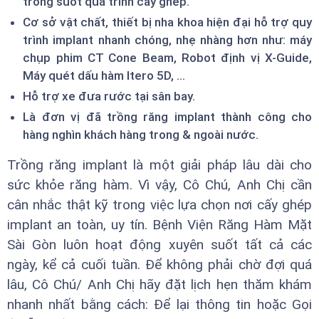
trong suốt quá trình cấy ghép.
Cơ sở vật chất, thiết bị nha khoa hiện đại hỗ trợ quy
trình implant nhanh chóng, nhẹ nhàng hơn như: máy
chụp phim CT Cone Beam, Robot định vị X-Guide,
Máy quét dấu hàm Itero 5D, …
Hỗ trợ xe đưa rước tại sân bay.
Là đơn vị đã trồng răng implant thành công cho
hàng nghìn khách hàng trong & ngoài nước.
Trồng răng implant là một giải pháp lâu dài cho
sức khỏe răng hàm. Vì vậy, Cô Chú, Anh Chị cần
cân nhắc thật kỹ trong việc lựa chọn nơi cấy ghép
implant an toàn, uy tín. Bệnh Viện Răng Hàm Mặt
Sài Gòn luôn hoạt động xuyên suốt tất cả các
ngày, kể cả cuối tuần. Để không phải chờ đợi quá
lâu, Cô Chú/ Anh Chị hãy đặt lịch hẹn thăm khám
nhanh nhất bằng cách: Để lại thông tin hoặc Gọi