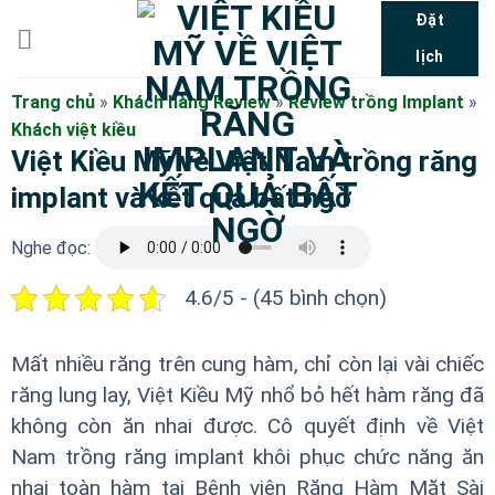
Bỏ
Đặt
qua
lịch
nội
dung
Trang chủ
»
Khách hàng Review
»
Review trồng Implant
»
Khách việt kiều
Việt Kiều Mỹ về Việt Nam trồng răng
implant và kết quả bất ngờ
Nghe đọc:
4.6/5 - (45 bình chọn)
Mất nhiều răng trên cung hàm, chỉ còn lại vài chiếc
răng lung lay, Việt Kiều Mỹ nhổ bỏ hết hàm răng đã
không còn ăn nhai được. Cô quyết định về Việt
Nam trồng răng implant khôi phục chức năng ăn
nhai toàn hàm tại Bệnh viện Răng Hàm Mặt Sài