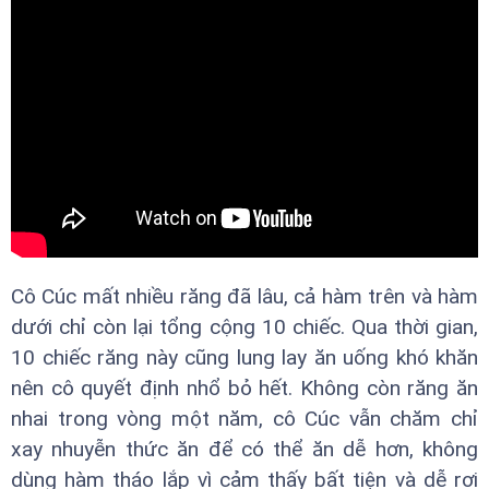
Cô Cúc mất nhiều răng đã lâu, cả hàm trên và hàm
dưới chỉ còn lại tổng cộng 10 chiếc. Qua thời gian,
10 chiếc răng này cũng lung lay ăn uống khó khăn
nên cô quyết định nhổ bỏ hết. Không còn răng ăn
nhai trong vòng một năm, cô Cúc vẫn chăm chỉ
xay nhuyễn thức ăn để có thể ăn dễ hơn, không
dùng hàm tháo lắp vì cảm thấy bất tiện và dễ rơi