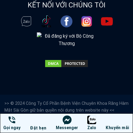
KẾT NỐI VỚI CHÚNG TÔI
>> © 2024 Công Ty Cổ Phần Bệnh Viện Chuyên Khoa Răng Hàm
Mặt Sài Gòn giữ bản quyền nội dung trên website này <<
Bệnh Viện Răng Hàm Mặt Sài Gòn
chuyên trồng răng implant
toàn hàm
Gọi ngay
Messenger
Zalo
Khuyến mãi
Đặt hẹn
Giấy CNĐKDN: 0313676861- Ngày Cấp: 04/03/2016 - Cơ quan cấp :