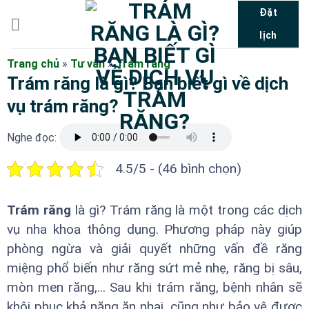
Bỏ
Đặt
qua
lịch
nội
dung
Trang chủ
»
Tư vấn
»
Trám răng
Trám răng là gì? Bạn biết gì về dịch
vụ trám răng?
Nghe đọc:
4.5/5 - (46 bình chọn)
Trám răng
là gì? Trám răng là một trong các dịch
vụ nha khoa thông dụng. Phương pháp này giúp
phòng ngừa và giải quyết những vấn đề răng
miệng phổ biến như răng sứt mẻ nhẹ, răng bị sâu,
mòn men răng,... Sau khi trám răng, bệnh nhân sẽ
khôi phục khả năng ăn nhai, cũng như bảo vệ được