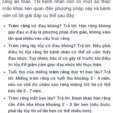
răng an toàn. Thì bệnh nhân còn có một số thắc
mắc khác liên quan đến phương pháp này và bệnh
viện có lời giải đáp cụ thể sau đây:
Trám răng
có đau không? Trả lời: Hàn răng không
gây đau vì đây là phương pháp đơn giản, không xâm
lấn quá nhiều vào cấu trúc răng.
Trám răng lấy tủy có đau không? Trả lời: Nếu phải
điều trị tủy răng thì bệnh nhân có thể sẽ cảm thấy
đau nhức. Tuy nhiên, bác sĩ có gây tê trước khi điều
trị tủy để giảm cảm giác đau nhức khi thực hiện.
Tuổi thọ của miếng
trám răng
duy trì bao lâu? Trả
lời: Miếng trám răng có tuổi thọ khoảng 3 - 4 năm,
nếu có chế độ chăm sóc răng miệng tốt thì có thể
kéo dài 5 - 7 năm.
Trám răng mất bao lâu? Trả lời: Bệnh nhân hàn răng
cần đến nha khoa khoảng 2 - 3 lần hẹn (nếu buộc
phải lấy tủy thì số lần hẹn có thể nhiều hơn).