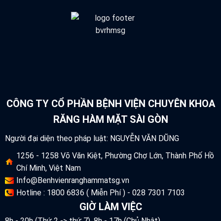
CÔNG TY CỔ PHẦN BỆNH VIỆN CHUYÊN KHOA
RĂNG HÀM MẶT SÀI GÒN
Người đại diện theo pháp luật: NGUYỄN VĂN DŨNG
1256 - 1258 Võ Văn Kiệt, Phường Chợ Lớn, Thành Phố Hồ
Chí Minh, Việt Nam
Info@Benhvienranghammatsg.vn
Hotline : 1800 6836 ( Miễn Phí ) - 028 7301 7103
GIỜ LÀM VIỆC
8h - 20h (Thứ 2 -> thứ 7), 8h - 17h (Chủ Nhật)