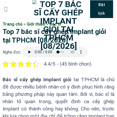
Bỏ
Đặt
qua
lịch
nội
dung
Trang chủ
»
Giới thiệu
»
Bác sĩ
Top 7 bác sĩ cấy ghép Implant giỏi
tại TPHCM [08/2026]
Nghe đọc:
4.4/5 - (45 bình chọn)
Bác sĩ cấy ghép Implant giỏi
tại TPHCM là chủ
đề được nhiều bệnh nhân có ý định phục hình răng
bằng phương pháp này quan tâm. Bởi vì, bác sĩ là
nhân tố quan trọng, quyết định ca cấy ghép
Implant có thành công hay không. Cho nên, trước
khi lựa chọn một địa chỉ để trồng răng Implant bạn