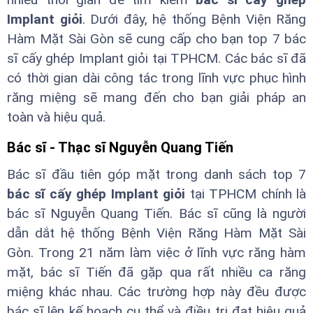
Implant giỏi
. Dưới đây, hệ thống Bệnh Viện Răng
Hàm Mặt Sài Gòn sẽ cung cấp cho bạn top 7 bác
sĩ cấy ghép Implant giỏi tại TPHCM. Các bác sĩ đã
có thời gian dài công tác trong lĩnh vực phục hình
răng miệng sẽ mang đến cho bạn giải pháp an
toàn và hiệu quả.
Bác sĩ - Thạc sĩ Nguyễn Quang Tiến
Bác sĩ đầu tiên góp mặt trong danh sách top 7
bác sĩ cấy ghép Implant giỏi
tại TPHCM chính là
bác sĩ Nguyễn Quang Tiến. Bác sĩ cũng là người
dẫn dắt hệ thống Bệnh Viện Răng Hàm Mặt Sài
Gòn. Trong 21 năm làm việc ở lĩnh vực răng hàm
mặt, bác sĩ Tiến đã gặp qua rất nhiều ca răng
miệng khác nhau. Các trường hợp này đều được
bác sĩ lên kế hoạch cụ thể và điều trị đạt hiệu quả