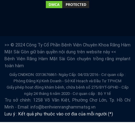
>> © 2024 Công Ty Cổ Phần Bệnh Viện Chuyên Khoa Răng Hàm
Mặt Sài Gòn giữ bản quyền nội dung trên website này <<
Bệnh Viện Răng Hàm Mặt Sài Gòn
chuyên trồng răng implant
toàn hàm
Giấy CNĐKDN: 0313676861- Ngày Cấp: 04/03/2016 - Cơ quan cấp :
Phòng Đăng Ký Kinh Doanh - Sở Kế Hoạch và Đầu Tư TPHCM
Giấy phép hoạt động khám bệnh, chữa bệnh số 275/BYT-GPHĐ - Cấp
ngày 24 tháng 6 năm 2020 - Cơ quan cấp : Bộ Y tế
Trụ sở chính: 1258 Võ Văn Kiệt, Phường Chợ Lớn, Tp. Hồ Chí
Minh - Email: info@benhvienranghammatsg.vn
Lưu ý : Kết quả phụ thuộc vào cơ địa của mỗi người (*)