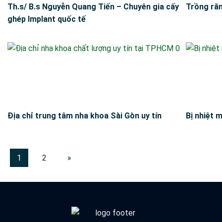
Th.s/ B.s Nguyễn Quang Tiến – Chuyên gia cấy
Trồng răn
ghép Implant quốc tế
Địa chỉ trung tâm nha khoa Sài Gòn uy tín
Bị nhiệt 
1
2
»