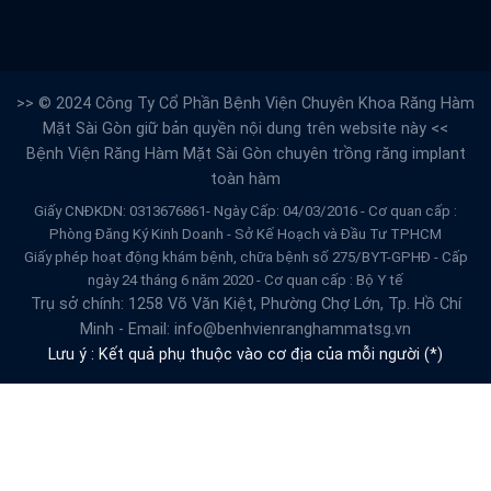
>> © 2024 Công Ty Cổ Phần Bệnh Viện Chuyên Khoa Răng Hàm
Mặt Sài Gòn giữ bản quyền nội dung trên website này <<
Bệnh Viện Răng Hàm Mặt Sài Gòn
chuyên trồng răng implant
toàn hàm
Giấy CNĐKDN: 0313676861- Ngày Cấp: 04/03/2016 - Cơ quan cấp :
Phòng Đăng Ký Kinh Doanh - Sở Kế Hoạch và Đầu Tư TPHCM
Giấy phép hoạt động khám bệnh, chữa bệnh số 275/BYT-GPHĐ - Cấp
ngày 24 tháng 6 năm 2020 - Cơ quan cấp : Bộ Y tế
Trụ sở chính: 1258 Võ Văn Kiệt, Phường Chợ Lớn, Tp. Hồ Chí
Minh - Email: info@benhvienranghammatsg.vn
Lưu ý : Kết quả phụ thuộc vào cơ địa của mỗi người (*)