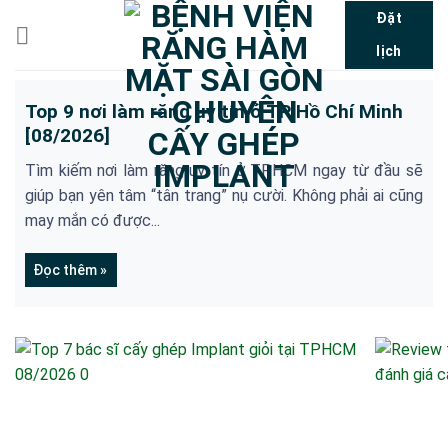
Bỏ
Đặt
qua
lịch
nội
dung
Top 9 nơi làm răng uy tín ở TP Hồ Chí Minh
[08/2026]
Tìm kiếm nơi làm răng uy tín ở TPHCM ngay từ đầu sẽ
giúp bạn yên tâm “tân trang” nụ cười. Không phải ai cũng
may mắn có được...
Đọc thêm »