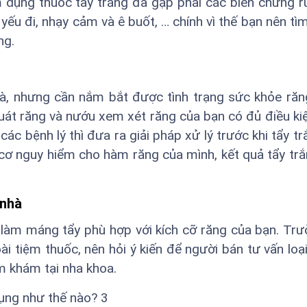
ạm dụng thuốc tẩy trắng đã gặp phải các biến chứng r
ếu đi, nhạy cảm và ê buốt, … chính vì thế bạn nên tìm
ng.
nhà, nhưng cần nắm bắt được tình trạng sức khỏe ră
 quát răng và nướu xem xét răng của bạn có đủ điều ki
ác bệnh lý thì đưa ra giải pháp xử lý trước khi tẩy tr
cơ nguy hiểm cho hàm răng của mình, kết quả tẩy tr
 nhà
 làm máng tẩy phù hợp với kích cỡ răng của bạn. Tr
tiệm thuốc, nên hỏi ý kiến để người bán tư vấn loại
m khám tại nha khoa.