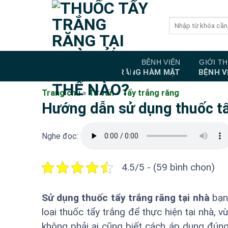
Bỏ
qua
nội
dung
BỆNH VIỆN
GIỚI TH
RĂNG HÀM MẶT
BỆNH V
Trang chủ
»
Tư vấn
»
Tẩy trắng răng
Hướng dẫn sử dụng thuốc tẩ
Nghe đọc:
4.5/5 - (59 bình chọn)
Sử dụng thuốc tẩy trắng răng tại nhà
bạn 
loại thuốc tẩy trắng để thực hiện tại nhà, vừa
không phải ai cũng biết cách áp dụng đún