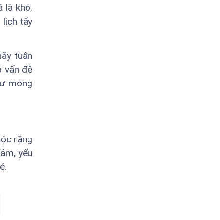
 là khó.
lịch tẩy
hãy tuân
ó vấn đề
như mong
sóc răng
cảm, yếu
é.