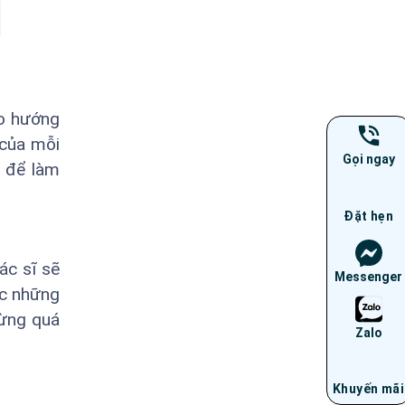
eo hướng
 của mỗi
Gọi ngay
g để làm
Đặt hẹn
ác sĩ sẽ
Messenger
ợc những
đừng quá
Zalo
Khuyến mãi