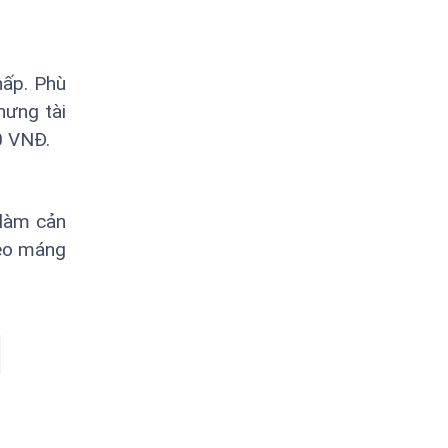
hấp. Phù
hưng tài
0 VNĐ.
 làm cản
đeo máng