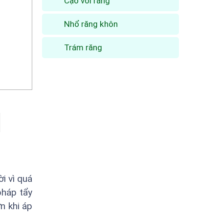
Cạo vôi răng
Nhổ răng khôn
Trám răng
i vì quá
pháp tẩy
n khi áp