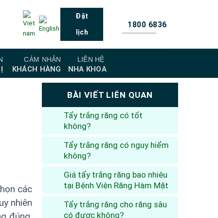
Đặt
1800 6836
lịch
N
CẢM NHẬN
LIÊN HỆ
Ị
KHÁCH HÀNG
NHA KHOA
BÀI VIẾT LIÊN QUAN
Tẩy trắng răng có tốt
không?
Tẩy trắng răng có nguy hiểm
không?
Giá tẩy trắng răng bao nhiêu
tại Bệnh Viện Răng Hàm Mặt
chọn các
Tuy nhiên
Tẩy trắng răng cho răng sâu
có được không?
ng đúng,