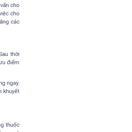
 vấn cho
việc cho
lắng các
Sau thời
 ưu điểm
ng ngay.
m khuyết
ng thuốc