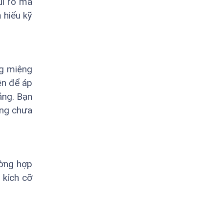
ủi ro mà
 hiểu kỹ
ng miệng
ện để áp
ắng. Bạn
ắng chưa
ường hợp
 kích cỡ