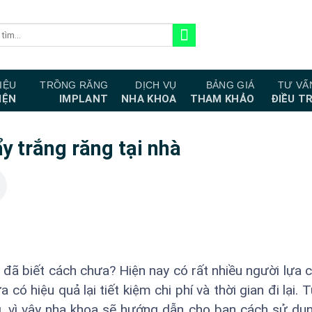
IỆU
TRỒNG RĂNG
DỊCH VỤ
BẢNG GIÁ
TƯ VẤ
IỆN
IMPLANT
NHA KHOA
THAM KHẢO
ĐIỀU TR
y trắng răng tại nhà
đã biết cách chưa? Hiện nay có rất nhiều người lựa 
 có hiệu quả lại tiết kiệm chi phí và thời gian đi lại. 
g, vì vậy nha khoa sẽ hướng dẫn cho bạn cách sử dụ