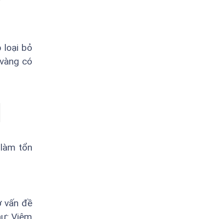
 loại bỏ
 vàng có
 làm tổn
ợ vấn đề
hư: Viêm