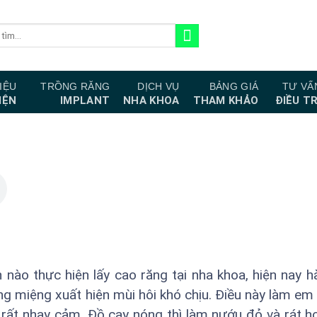
IỆU
TRỒNG RĂNG
DỊCH VỤ
BẢNG GIÁ
TƯ VẤ
IỆN
IMPLANT
NHA KHOA
THAM KHẢO
ĐIỀU TR
 nào thực hiện lấy cao răng tại nha khoa, hiện nay 
g miệng xuất hiện mùi hôi khó chịu. Điều này làm em
 rất nhạy cảm. Đồ cay nóng thì làm nướu đỏ và rát h