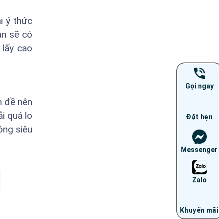
i ý thức
ạn sẽ có
 lấy cao
Gọi ngay
n đề nên
i quá lo
Đặt hẹn
óng siêu
Messenger
Zalo
Khuyến mãi