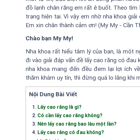
đồ lạnh chân răng em rất ê buốt. Theo tìm 
trạng hiện tại. Vì vậy em nhờ nha khoa giả
Em xin chân thành cảm ơn! (My My - Cần T
Chào bạn My My!
Nha khoa rất hiểu tâm lý của bạn, là một 
đi vào giải đáp vấn đề lấy cao răng có đau
nha khoa mang đến đều đem lại lợi ích v
thăm khám uy tín, thì đừng quá lo lắng khi 
Nội Dung Bài Viết
1
.
Lấy cao răng là gì?
2
.
Có cần lấy cao răng không?
3
.
Nên lấy cao răng bao lâu một lần?
4
.
Lấy cao răng có đau không?