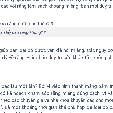
ó cạo vôi răng làm sạch khoang miệng, bạn mới duy trì 
ần lấy cao răng không? *
 giúp bạn loại bỏ được vấn đề hôi miệng. Các nguy cơ
 lý về răng. Đảm bảo duy trì sức khỏe tốt, không ch
 bao lâu một lần? Bởi vì việc hình thành mảng bám t
 có kế hoạch chăm sóc răng miệng đúng cách. Vì vậ
 theo các chuyên gia về nha khoa khuyến cáo cho mỗi
”. Là một khoảng thời gian khá phù hợp để loại bỏ c