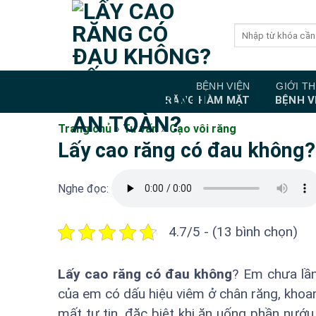
Bỏ
qua
nội
dung
BỆNH VIỆN
GIỚI TH
RĂNG HÀM MẶT
BỆNH V
Trang chủ
»
Tư vấn
»
Cạo vôi răng
Lấy cao răng có đau không?
Nghe đọc:
4.7/5 - (13 bình chọn)
Lấy cao răng có đau không
? Em chưa lần
của em có dấu hiệu viêm ở chân răng, khoan
mất tự tin, đặc biệt khi ăn uống phần nướu