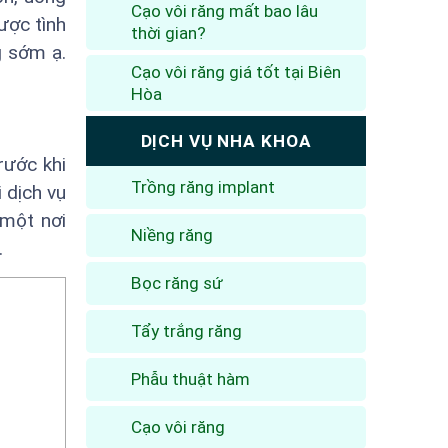
Cạo vôi răng mất bao lâu
ược tình
thời gian?
g sớm ạ.
Cạo vôi răng giá tốt tại Biên
Hòa
DỊCH VỤ NHA KHOA
rước khi
Trồng răng implant
 dịch vụ
 một nơi
Niềng răng
.
Bọc răng sứ
Tẩy trắng răng
Phẫu thuật hàm
Cạo vôi răng