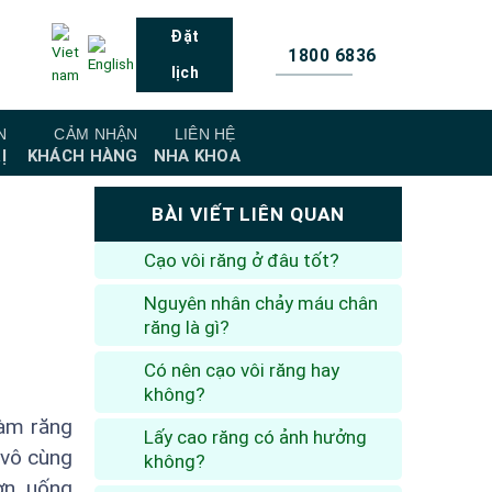
Đặt
1800 6836
lịch
N
CẢM NHẬN
LIÊN HỆ
Ị
KHÁCH HÀNG
NHA KHOA
BÀI VIẾT LIÊN QUAN
Cạo vôi răng ở đâu tốt?
Nguyên nhân chảy máu chân
răng là gì?
Có nên cạo vôi răng hay
không?
hàm răng
Lấy cao răng có ảnh hưởng
 vô cùng
không?
ơn, uống