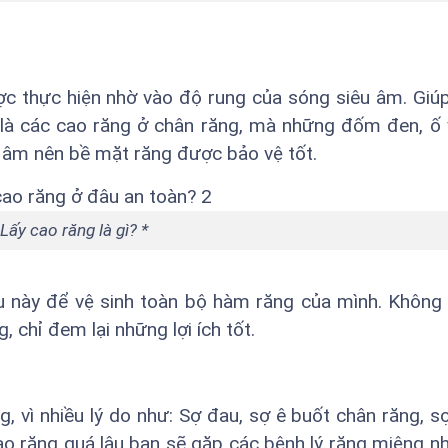
ợc thực hiện nhờ vào độ rung của sóng siêu âm. Giúp
 là các cao răng ở chân răng, mà những đốm đen, ố
u âm nên bề mặt răng được bảo vệ tốt.
Lấy cao răng là gì? *
ụ này để vệ sinh toàn bộ hàm răng của mình. Không
chỉ đem lại những lợi ích tốt.
, vì nhiều lý do như: Sợ đau, sợ ê buốt chân răng, s
cao răng quá lâu bạn sẽ gặp các bệnh lý răng miệng n