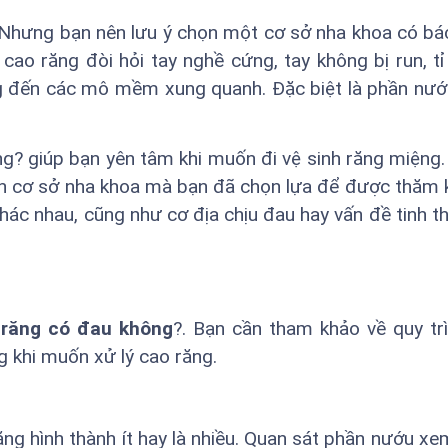
. Nhưng bạn nên lưu ý chọn một cơ sở nha khoa có bác
 cao răng đòi hỏi tay nghề cứng, tay không bị run, tỉ
g đến các mô mềm xung quanh. Đặc biệt là phần nướ
ng? giúp bạn yên tâm khi muốn đi vệ sinh răng miệng
ến cơ sở nha khoa mà bạn đã chọn lựa để được thăm
khác nhau, cũng như cơ địa chịu đau hay vấn đề tinh t
 răng có đau không
?. Bạn cần tham khảo về quy tr
g khi muốn xử lý cao răng.
ăng hình thành ít hay là nhiều. Quan sát phần nướu xe