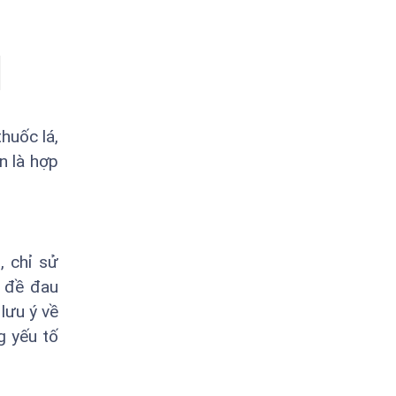
huốc lá,
n là hợp
, chỉ sử
n đề đau
lưu ý về
g yếu tố