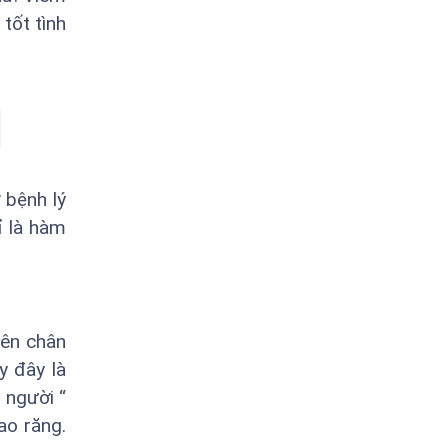
tốt tình
 bệnh lý
ỉ là hàm
rên chân
y đây là
 người “
ao răng.