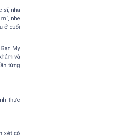
 sĩ, nha
 mỉ, nhẹ
u ở cuối
. Bạn My
 khám và
hần từng
ình thực
m xét có