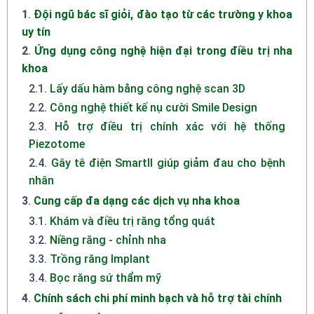
1
.
Đội ngũ bác sĩ giỏi, đào tạo từ các trường y khoa
uy tín
2
.
Ứng dụng công nghệ hiện đại trong điều trị nha
khoa
2.1
.
Lấy dấu hàm bằng công nghệ scan 3D
2.2
.
Công nghệ thiết kế nụ cười Smile Design
2.3
.
Hỗ trợ điều trị chính xác với hệ thống
Piezotome
2.4
.
Gây tê điện SmartII giúp giảm đau cho bệnh
nhân
3
.
Cung cấp đa dạng các dịch vụ nha khoa
3.1
.
Khám và điều trị răng tổng quát
3.2
.
Niềng răng - chỉnh nha
3.3
.
Trồng răng Implant
3.4
.
Bọc răng sứ thẩm mỹ
4
.
Chính sách chi phí minh bạch và hỗ trợ tài chính