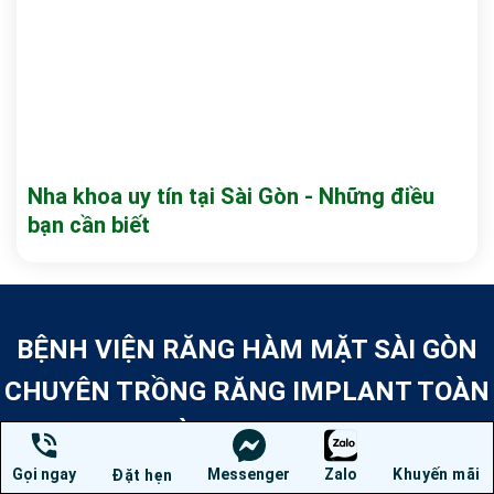
Nha khoa uy tín tại Sài Gòn - Những điều
bạn cần biết
BỆNH VIỆN RĂNG HÀM MẶT SÀI GÒN
CHUYÊN TRỒNG RĂNG IMPLANT TOÀN
HÀM ALL ON 4
Gọi ngay
Messenger
Zalo
Khuyến mãi
Đặt hẹn
Là thành viên chính thức tại Việt Nam của Malo Dental