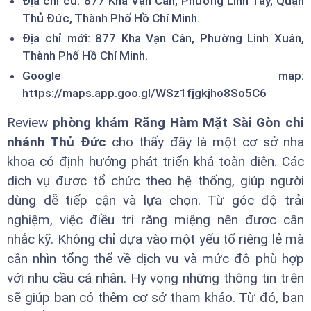
Địa chỉ cũ: 877 Kha Vạn Cân, Phường Linh Tây, Quận
Thủ Đức, Thành Phố Hồ Chí Minh.
Địa chỉ mới: 877 Kha Vạn Cân, Phường Linh Xuân,
Thành Phố Hồ Chí Minh.
Google map:
https://maps.app.goo.gl/WSz1fjgkjho8So5C6
Review
phòng khám Răng Hàm Mặt Sài Gòn chi
nhánh Thủ Đức
cho thấy đây là một cơ sở nha
khoa có định hướng phát triển khá toàn diện. Các
dịch vụ được tổ chức theo hệ thống, giúp người
dùng dễ tiếp cận và lựa chọn. Từ góc độ trải
nghiệm, việc điều trị răng miệng nên được cân
nhắc kỹ. Không chỉ dựa vào một yếu tố riêng lẻ mà
cần nhìn tổng thể về dịch vụ và mức độ phù hợp
với nhu cầu cá nhân. Hy vọng những thông tin trên
sẽ giúp bạn có thêm cơ sở tham khảo. Từ đó, bạn