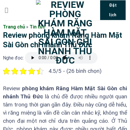
Bỏ
Đặt
qua
lịch
nội
dung
Trang chủ
»
Tin tức
Review phòng khám Răng Hàm Mặt
Sài Gòn chi nhánh Thủ Đức
Nghe đọc:
4.5/5 - (26 bình chọn)
Review
phòng khám Răng Hàm Mặt Sài Gòn chi
nhánh Thủ Đức
là chủ đề được nhiều người quan
tâm trong thời gian gần đây. Điều này cũng dễ hiểu,
vì răng miệng là vấn đề cần cân nhắc kỹ, không thể
chọn đại một nơi chỉ dựa trên quảng cáo. Ở Thủ
Đức, phòng khám này được nhiều người biết đến