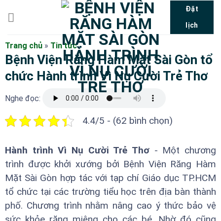
Bỏ
Đặt
qua
lịch
nội
dung
Trang chủ
»
Tin tức
Bệnh Viện Răng Hàm Mặt Sài Gòn tổ
chức Hành trình Vì Nụ Cười Trẻ Thơ
Nghe đọc:
4.4/5 - (62 bình chọn)
Hành trình Vì Nụ Cười Trẻ Thơ
- Một chương
trình được khởi xướng bởi Bệnh Viện Răng Hàm
Mặt Sài Gòn hợp tác với tạp chí Giáo dục TP.HCM
tổ chức tại các trường tiểu học trên địa bàn thành
phố. Chương trình nhằm nâng cao ý thức bảo vệ
sức khỏe răng miệng cho các bé. Nhờ đó cũng