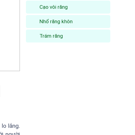
Cạo vôi răng
Nhổ răng khôn
Trám răng
lo lắng.
ới người