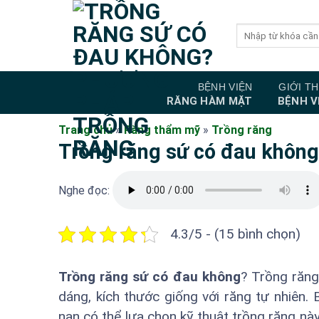
Bỏ
qua
nội
dung
BỆNH VIỆN
GIỚI TH
RĂNG HÀM MẶT
BỆNH V
Trang chủ
»
Răng thẩm mỹ
»
Trồng răng
Trồng răng sứ có đau khôn
Nghe đọc:
4.3/5 - (15 bình chọn)
Trồng răng sứ có đau không
? Trồng răng
dáng, kích thước giống với răng tự nhiên.
nạn có thể lựa chọn kỹ thuật trồng răng nà