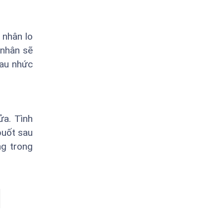
 nhân lo
 nhân sẽ
đau nhức
ửa. Tình
buốt sau
ng trong