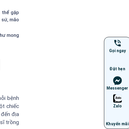
ó thể gặp
g sứ, mão
 như mong
Gọi ngay
Đặt hẹn
Messenger
mỗi bệnh
ột chiếc
Zalo
 đến địa
sĩ trồng
Khuyến mãi