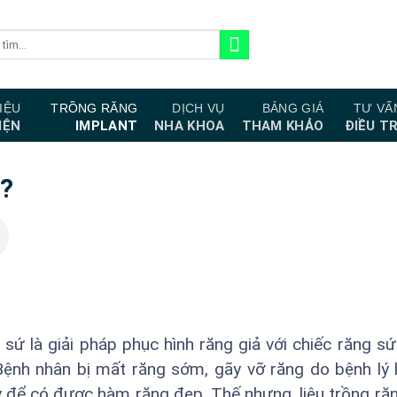
IỆU
TRỒNG RĂNG
DỊCH VỤ
BẢNG GIÁ
TƯ VẤ
IỆN
IMPLANT
NHA KHOA
THAM KHẢO
ĐIỀU TR
g?
 sứ là giải pháp phục hình răng giả với chiếc răng sứ
 Bệnh nhân bị mất răng sớm, gãy vỡ răng do bệnh lý 
y để có được hàm răng đẹp. Thế nhưng, liệu trồng ră