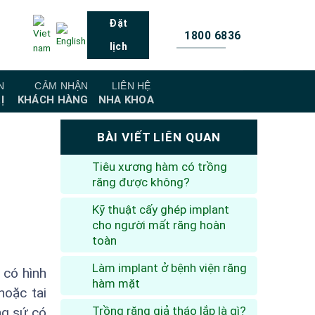
Đặt
1800 6836
lịch
N
CẢM NHẬN
LIÊN HỆ
Ị
KHÁCH HÀNG
NHA KHOA
BÀI VIẾT LIÊN QUAN
Tiêu xương hàm có trồng
răng được không?
Kỹ thuật cấy ghép implant
cho người mất răng hoàn
toàn
Làm implant ở bệnh viện răng
 có hình
hàm mặt
hoặc tai
Trồng răng giả tháo lắp là gì?
ng sứ có