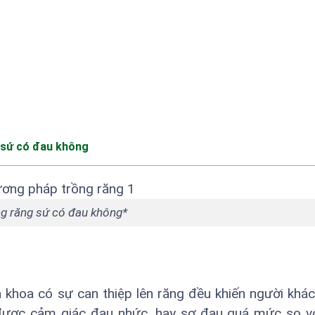
 sứ có đau không
g răng sứ có đau không*
a khoa có sự can thiệp lên răng đều khiến người khác 
 được cảm giác đau nhức, hay sợ đau quá mức so v