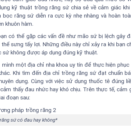
dụng kỹ thuật trồng răng sứ chia sẻ về cảm giác khi
ình bọc răng sứ diễn ra cực kỳ nhẹ nhàng và hoàn to
ên khuôn hàm.
bạn có thể gặp các vấn đề như mão sứ bị lệch gây 
ó thể sưng tấy lợi. Những điều này chỉ xảy ra khi bạn 
ọc sứ không được áp dụng đúng kỹ thuật.
ho mình một địa chỉ nha khoa uy tín để thực hiện phục
hác. Khi tìm đến địa chỉ trồng răng sứ đạt chuẩn bá
huyên dụng. Cùng với việc sử dụng thuốc tê đúng li
cảm thấy đau nhức hay khó chịu. Trên thực tế, cảm 
iai đoạn sau:
răng sứ có đau hay không*