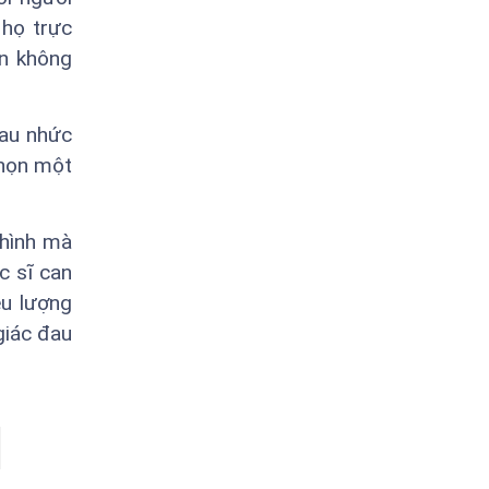
 họ trực
àn không
đau nhức
chọn một
 hình mà
c sĩ can
ều lượng
giác đau