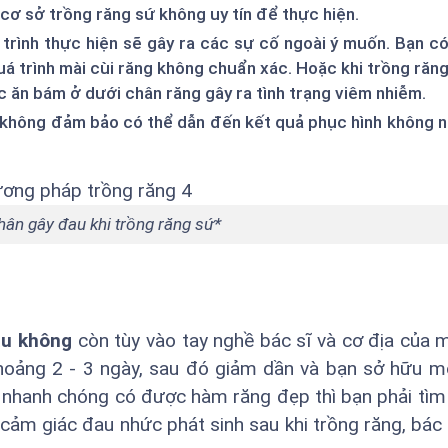
cơ sở trồng răng sứ không uy tín để thực hiện.
trình thực hiện sẽ gây ra các sự cố ngoài ý muốn. Bạn c
á trình mài cùi răng không chuẩn xác. Hoặc khi trồng răn
ức ăn bám ở dưới chân răng gây ra tình trạng viêm nhiễm.
ợ không đảm bảo có thể dẫn đến kết quả phục hình không
ân gây đau khi trồng răng sứ*
au không
còn tùy vào tay nghề bác sĩ và cơ địa của 
khoảng 2 - 3 ngày, sau đó giảm dần và bạn sở hữu m
n nhanh chóng có được hàm răng đẹp thì bạn phải tìm
 cảm giác đau nhức phát sinh sau khi trồng răng, bác 