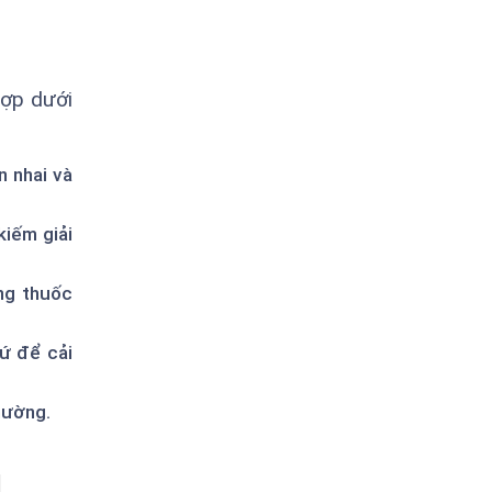
hợp dưới
n nhai và
kiếm giải
ng thuốc
sứ để cải
hường.