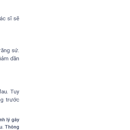
ác sĩ sẽ
răng sứ.
giảm dần
đau. Tuy
ng trước
nh lý gây
ếu. Thông