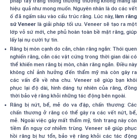
pháp tẩy trắng thông thường thường không mang lại
hiệu quả như mong muốn. Nguyên nhân là do các vết
ố đã ngấm sâu vào cấu trúc răng. Lúc này,
làm răng
sứ Veneer
là giải pháp tối ưu. Veneer sẽ tạo ra một
lớp vỏ sứ mới, che phủ hoàn toàn bề mặt răng, giúp
lấy lại nụ cười tự tin.
Răng bị mòn cạnh do cắn, chân răng ngắn: Thói quen
nghiến răng, cắn các vật cứng trong thời gian dài có
thể khiến men răng bị mòn, chân răng ngắn. Điều này
không chỉ ảnh hưởng đến thẩm mỹ mà còn gây ra
các vấn đề về nha chu. Veneer sẽ giúp bạn khôi
phục lại độ dài, hình dáng tự nhiên của răng, đồng
thời bảo vệ răng khỏi những tác động bên ngoài.
Răng bị nứt, bể, mẻ do va đập, chấn thương: Các
chấn thương ở răng có thể gây ra các vết nứt, bể,
mẻ. Ngoài việc gây mất thẩm mỹ, tình trạng này còn
tiềm ẩn nguy cơ nhiễm trùng. Veneer sẽ giúp phục
hồi răng bị hư tổn, bảo vệ răng khỏi các tác động