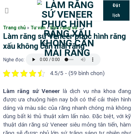
Bỏ
Đặt
qua
lịch
nội
dung
Trang chủ
»
Tư vấn
»
Bọc răng sứ
Làm răng sứ Veneer phục hình răng
xấu không cần mài răng
Nghe đọc:
4.5/5 - (59 bình chọn)
Làm răng sứ Veneer
là dịch vụ nha khoa đang
được ưa chuộng hiện nay bởi có thể cải thiện hình
dáng và màu sắc của răng nhanh chóng mà không
dùng bất kì thủ thuật xâm lấn nào. Đặc biệt, với kỹ
thuật dán răng sứ Veneer siêu mỏng tân tiến, hàm
răng sẽ được phủ lớp sứ trắng sáng tự nhiên như