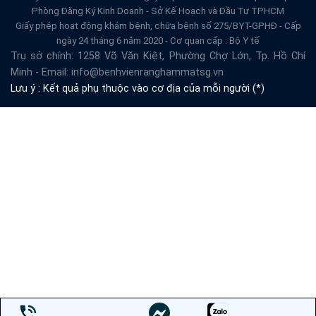
Phòng Đăng Ký Kinh Doanh - Sở Kế Hoạch và Đầu Tư TPHCM
Giấy phép hoạt động khám bệnh, chữa bệnh số 275/BYT-GPHĐ - Cấp
ngày 24 tháng 6 năm 2020 - Cơ quan cấp : Bộ Y tế
Trụ sở chính: 1258 Võ Văn Kiệt, Phường Chợ Lớn, Tp. Hồ Chí
Minh - Email: info@benhvienranghammatsg.vn
Lưu ý : Kết quả phụ thuộc vào cơ địa của mỗi người (*)