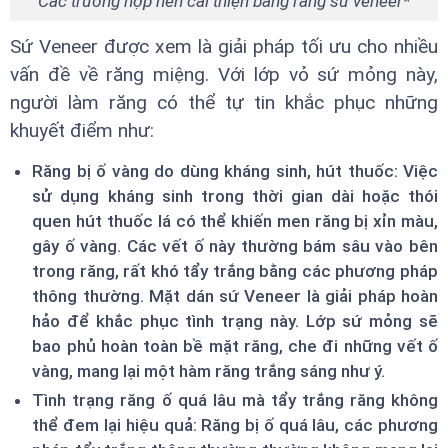
Các trường hợp nên cải thiện bằng răng sứ veneer*
Sứ Veneer được xem là giải pháp tối ưu cho nhiều
vấn đề về răng miệng. Với lớp vỏ sứ mỏng này,
người làm răng có thể tự tin khắc phục những
khuyết điểm như:
Răng bị ố vàng do dùng kháng sinh, hút thuốc: Việc
sử dụng kháng sinh trong thời gian dài hoặc thói
quen hút thuốc lá có thể khiến men răng bị xỉn màu,
gây ố vàng. Các vết ố này thường bám sâu vào bên
trong răng, rất khó tẩy trắng bằng các phương pháp
thông thường. Mặt dán sứ Veneer là giải pháp hoàn
hảo để khắc phục tình trạng này. Lớp sứ mỏng sẽ
bao phủ hoàn toàn bề mặt răng, che đi những vết ố
vàng, mang lại một hàm răng trắng sáng như ý.
Tình trạng răng ố quá lâu mà tẩy trắng răng không
thể đem lại hiệu quả: Răng bị ố quá lâu, các phương