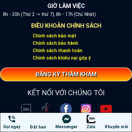
GIỜ LÀM VIỆC
8h - 20h (Thứ 2 -> thứ 7), 8h - 17h (Chủ Nhật)
ĐIỀU KHOẢN CHÍNH SÁCH
Chính sách bảo mật
Chính sách bảo hành
Chính sách thanh toán
Chính sách khiếu nại góp ý
ĐĂNG KÝ THĂM KHÁM
KẾT NỐI VỚI CHÚNG TÔI
Gọi ngay
Messenger
Zalo
Khuyến mãi
Đặt hẹn