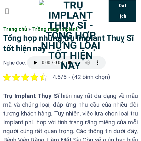
Bỏ
Đặt
qua
lịch
nội
dung
Trang chủ
»
Trồng răng Implant
Tổng hợp những trụ Implant Thuỵ Sĩ
tốt hiện nay
Nghe đọc:
4.5/5 - (42 bình chọn)
Trụ Implant Thụy Sĩ
hiện nay rất đa dạng về mẫu
mã và chủng loại, đáp ứng nhu cầu của nhiều đối
tượng khách hàng. Tuy nhiên, việc lựa chọn loại trụ
Implant phù hợp với tình trạng răng miệng của mỗi
người cũng rất quan trọng. Các thông tin dưới đây,
Bệnh Viện Răng Hàm Mặt Sài Gòn sẽ giúp bạn hiểu