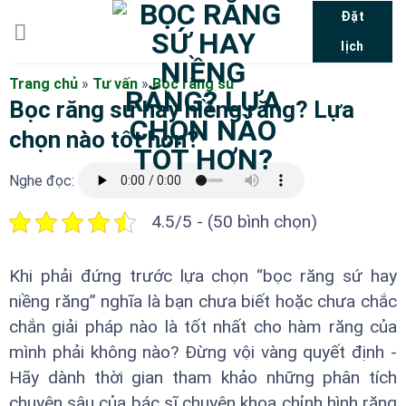
Bỏ
Đặt
qua
lịch
nội
dung
Trang chủ
»
Tư vấn
»
Bọc răng sứ
Bọc răng sứ hay niềng răng? Lựa
chọn nào tốt hơn?
Nghe đọc:
4.5/5 - (50 bình chọn)
Khi phải đứng trước lựa chọn “bọc răng sứ hay
niềng răng” nghĩa là bạn chưa biết hoặc chưa chắc
chắn giải pháp nào là tốt nhất cho hàm răng của
mình phải không nào? Đừng vội vàng quyết định -
Hãy dành thời gian tham khảo những phân tích
chuyên sâu của bác sĩ chuyên khoa chỉnh hình răng