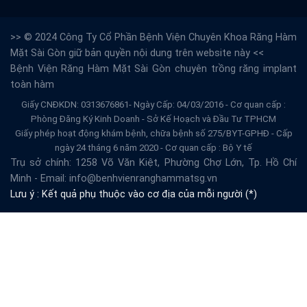
>> © 2024 Công Ty Cổ Phần Bệnh Viện Chuyên Khoa Răng Hàm
Mặt Sài Gòn giữ bản quyền nội dung trên website này <<
Bệnh Viện Răng Hàm Mặt Sài Gòn
chuyên trồng răng implant
toàn hàm
Giấy CNĐKDN: 0313676861- Ngày Cấp: 04/03/2016 - Cơ quan cấp :
Phòng Đăng Ký Kinh Doanh - Sở Kế Hoạch và Đầu Tư TPHCM
Giấy phép hoạt động khám bệnh, chữa bệnh số 275/BYT-GPHĐ - Cấp
ngày 24 tháng 6 năm 2020 - Cơ quan cấp : Bộ Y tế
Trụ sở chính: 1258 Võ Văn Kiệt, Phường Chợ Lớn, Tp. Hồ Chí
Minh - Email: info@benhvienranghammatsg.vn
Lưu ý : Kết quả phụ thuộc vào cơ địa của mỗi người (*)