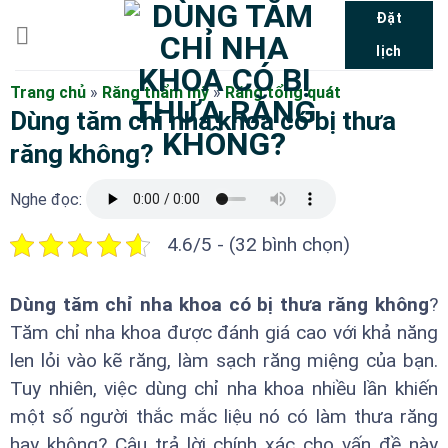
Bỏ
Đặt
qua
lịch
nội
dung
Trang chủ
»
Răng thẩm mỹ
»
Răng tổng quát
Dùng tăm chỉ nha khoa có bị thưa
răng không?
Nghe đọc:
4.6/5 - (32 bình chọn)
Dùng tăm chỉ nha khoa có bị thưa răng không
?
Tăm chỉ nha khoa được đánh giá cao với khả năng
len lỏi vào kẽ răng, làm sạch răng miệng của bạn.
Tuy nhiên, việc dùng chỉ nha khoa nhiều lần khiến
một số người thắc mắc liệu nó có làm thưa răng
hay không? Câu trả lời chính xác cho vấn đề này