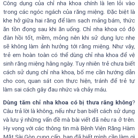
Công dụng của chỉ nha khoa chính là len lỏi vào
trong các ngóc ngách của răng miệng. Đặc biệt là
khe hở giữa hai răng để làm sạch mảng bám, thức
ăn tồn đọng sau khi ăn uống. Chỉ nha khoa có độ
đàn hồi tốt, mềm, mỏng nên khi sử dụng lực nhẹ
sẽ không làm ảnh hưởng tới răng miệng. Như vậy,
trẻ em hoàn toàn có thể dùng chỉ nha khoa để vệ
sinh răng miệng hằng ngày. Tuy nhiên trẻ chưa biết
cách sử dụng chỉ nha khoa, bố mẹ cần hướng dẫn
cho con, quan sát con thực hiện, tránh để trẻ tự
làm sai cách gây đau nhức và chảy máu.
Dùng tăm chỉ nha khoa có bị thưa răng không
?
Câu trả lời là không, nếu như bạn biết cách sử dụng
và lưu ý những vấn đề mà bài viết đã nêu ra ở trên.
Hy vọng với các thông tin mà Bệnh Viện Răng Hàm
Mặt Sài Gòn cung cấp, bạn đã biết mình cần làm gì