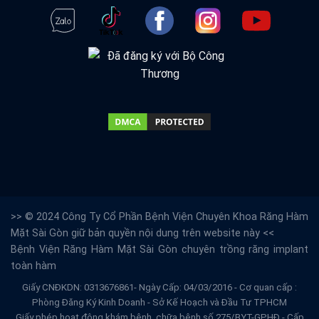
>> © 2024 Công Ty Cổ Phần Bệnh Viện Chuyên Khoa Răng Hàm
Mặt Sài Gòn giữ bản quyền nội dung trên website này <<
Bệnh Viện Răng Hàm Mặt Sài Gòn
chuyên trồng răng implant
toàn hàm
Giấy CNĐKDN: 0313676861- Ngày Cấp: 04/03/2016 - Cơ quan cấp :
Phòng Đăng Ký Kinh Doanh - Sở Kế Hoạch và Đầu Tư TPHCM
Giấy phép hoạt động khám bệnh, chữa bệnh số 275/BYT-GPHĐ - Cấp