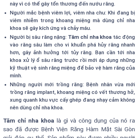
này vì có thể gây tổn thương đến nướu răng.
Người mắc bệnh viêm lợi, viêm nha chu: Khi đang bị
viêm nhiễm trong khoang miệng mà dùng chỉ nha
khoa sẽ gây kích ứng và chảy máu.
Người bị sâu răng nặng:
Tăm chỉ nha khoa
tác động
vào răng sâu làm cho vi khuẩn phá hủy răng nhanh
hơn, gây ảnh hưởng tới tủy răng. Bạn cần tới nha
khoa xử lý ổ sâu răng trước rồi mới áp dụng những
kỹ thuật vệ sinh răng miệng để bảo vệ hàm răng của
mình.
Những người mới trồng răng: Bệnh nhân vừa mới
trồng răng implant, khoang miệng có vết thương hở,
xung quanh khu vực cấy ghép đang nhạy cảm không
nên dùng chỉ nha khoa.
Tăm chỉ nha khoa
là gì và công dụng của nó ra
sao đã được Bệnh Viện Răng Hàm Mặt Sài Gòn
giải đáp cụ thể. Sản phẩm này được nhiều người