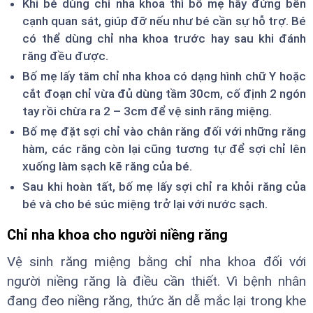
Khi bé dùng chỉ nha khoa thì bố mẹ hãy đứng bên
cạnh quan sát, giúp đỡ nếu như bé cần sự hỗ trợ. Bé
có thể dùng chỉ nha khoa trước hay sau khi đánh
răng đều được.
Bố mẹ lấy tăm chỉ nha khoa có dạng hình chữ Y hoặc
cắt đoạn chỉ vừa đủ dùng tầm 30cm, cố định 2 ngón
tay rồi chừa ra 2 – 3cm để vệ sinh răng miệng.
Bố mẹ đặt sợi chỉ vào chân răng đối với những răng
hàm, các răng còn lại cũng tương tự để sợi chỉ lên
xuống làm sạch kẽ răng của bé.
Sau khi hoàn tất, bố mẹ lấy sợi chỉ ra khỏi răng của
bé và cho bé súc miệng trở lại với nước sạch.
Chỉ nha khoa cho người niềng răng
Vệ sinh răng miệng bằng chỉ nha khoa đối với
người niềng răng là điều cần thiết. Vì bệnh nhân
đang đeo niềng răng, thức ăn dễ mắc lại trong khe