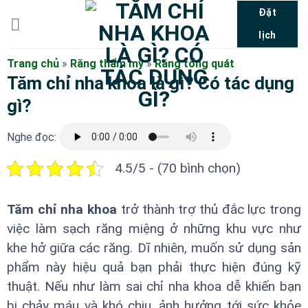
Bỏ
Đặt
qua
lịch
nội
dung
Trang chủ
»
Răng thẩm mỹ
»
Răng tổng quát
Tăm chỉ nha khoa là gì? Có tác dụng
gì?
Nghe đọc:
4.5/5 - (70 bình chọn)
Tăm chỉ nha khoa
trở thành trợ thủ đắc lực trong
việc làm sạch răng miệng ở những khu vực như
khe hở giữa các răng. Dĩ nhiên, muốn sử dụng sản
phẩm này hiệu quả bạn phải thực hiện đúng kỹ
thuật. Nếu như làm sai chỉ nha khoa dễ khiến bạn
bị chảy máu và khó chịu, ảnh hưởng tới sức khỏe