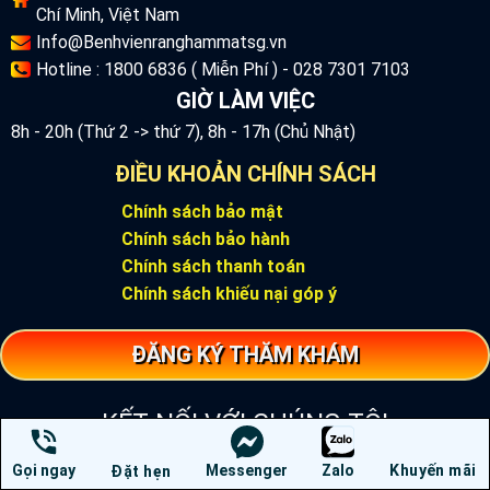
Chí Minh, Việt Nam
Info@Benhvienranghammatsg.vn
Hotline : 1800 6836 ( Miễn Phí ) - 028 7301 7103
GIỜ LÀM VIỆC
8h - 20h (Thứ 2 -> thứ 7), 8h - 17h (Chủ Nhật)
ĐIỀU KHOẢN CHÍNH SÁCH
Chính sách bảo mật
Chính sách bảo hành
Chính sách thanh toán
Chính sách khiếu nại góp ý
ĐĂNG KÝ THĂM KHÁM
KẾT NỐI VỚI CHÚNG TÔI
Gọi ngay
Messenger
Zalo
Khuyến mãi
Đặt hẹn