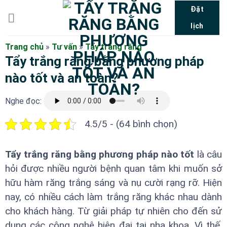
Bỏ
Đặt
qua
lịch
nội
dung
Trang chủ
»
Tư vấn
»
Tẩy trắng răng
Tẩy trắng răng bằng phương pháp
nào tốt và an toàn?
Nghe đọc:
4.5/5 - (64 bình chọn)
Tẩy trắng răng bằng phương pháp nào tốt
là câu
hỏi được nhiều người bệnh quan tâm khi muốn sở
hữu hàm răng trắng sáng và nụ cười rạng rỡ. Hiện
nay, có nhiều cách làm trắng răng khác nhau dành
cho khách hàng. Từ giải pháp tự nhiên cho đến sử
dụng các công nghệ hiện đại tại nha khoa. Vì thế,