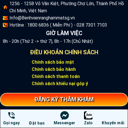
1256 - 1258 Võ Văn Kiệt, Phường Chợ Lớn, Thành Phố Hồ
Chí Minh, Việt Nam
Info@Benhvienranghammatsg.vn
Hotline : 1800 6836 ( Miễn Phí ) - 028 7301 7103
GIỜ LÀM VIỆC
8h - 20h (Thứ 2 -> thứ 7), 8h - 17h (Chủ Nhật)
ĐIỀU KHOẢN CHÍNH SÁCH
Chính sách bảo mật
Chính sách bảo hành
Chính sách thanh toán
Chính sách khiếu nại góp ý
ĐĂNG KÝ THĂM KHÁM
KẾT NỐI VỚI CHÚNG TÔI
Gọi ngay
Messenger
Zalo
Khuyến mãi
Đặt hẹn