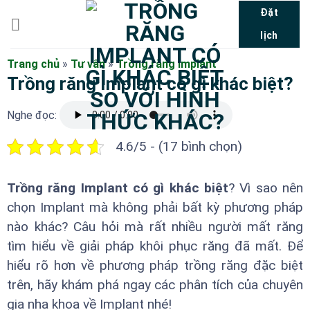
Bỏ
Đặt
qua
lịch
nội
dung
Trang chủ
»
Tư vấn
»
Trồng răng implant
Trồng răng Implant có gì khác biệt?
Nghe đọc:
4.6/5 - (17 bình chọn)
Trồng răng Implant có gì khác biệt
? Vì sao nên
chọn Implant mà không phải bất kỳ phương pháp
nào khác? Câu hỏi mà rất nhiều người mất răng
tìm hiểu về giải pháp khôi phục răng đã mất. Để
hiểu rõ hơn về phương pháp trồng răng đặc biệt
trên, hãy khám phá ngay các phân tích của chuyên
gia nha khoa về Implant nhé!