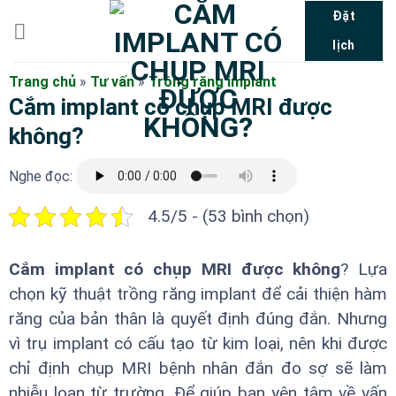
Bỏ
Đặt
qua
lịch
nội
dung
Trang chủ
»
Tư vấn
»
Trồng răng implant
Cắm implant có chụp MRI được
không?
Nghe đọc:
4.5/5 - (53 bình chọn)
Cắm implant có chụp MRI được không
? Lựa
chọn kỹ thuật trồng răng implant để cải thiện hàm
răng của bản thân là quyết định đúng đắn. Nhưng
vì trụ implant có cấu tạo từ kim loại, nên khi được
chỉ định chụp MRI bệnh nhân đắn đo sợ sẽ làm
nhiễu loạn từ trường. Để giúp bạn yên tâm về vấn