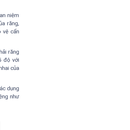
uan niệm
ủa răng,
o vệ cẩn
hải răng
5 độ với
nhai của
các dụng
iệng như