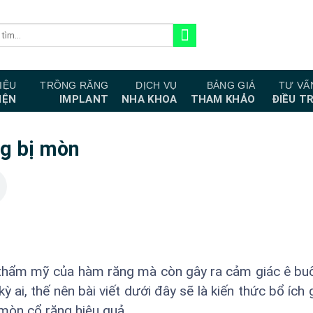
IỆU
TRỒNG RĂNG
DỊCH VỤ
BẢNG GIÁ
TƯ VẤ
IỆN
IMPLANT
NHA KHOA
THAM KHẢO
ĐIỀU TR
ng bị mòn
thẩm mỹ của hàm răng mà còn gây ra cảm giác ê buố
kỳ ai, thế nên bài viết dưới đây sẽ là kiến thức bổ ích
mòn cổ răng hiệu quả.