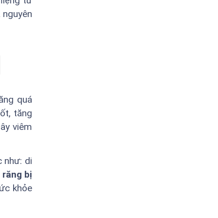
miệng từ
à nguyên
răng quá
ốt, tăng
gây viêm
 như: di
răng bị
sức khỏe