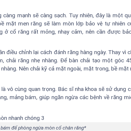
ng càng mạnh sẽ càng sạch. Tuy nhiên, đây là một q
 bề mặt men răng sẽ làm mòn lớp bảo vệ tự nhiên c
ng ở cổ răng rất mỏng, nhạy cảm, nên cần được bả
n điều chỉnh lại cách đánh răng hàng ngày. Thay vì c
, chải răng nhẹ nhàng. Để bàn chải tạo một góc 4
 nhàng. Nên chải kỹ cả mặt ngoài, mặt trong, bề mặt 
n là vô cùng quan trọng. Bác sĩ nha khoa sẽ sử dụng 
răng, mảng bám, giúp ngăn ngừa các bệnh về răng m
 bám để phòng ngừa mòn cổ chân răng*