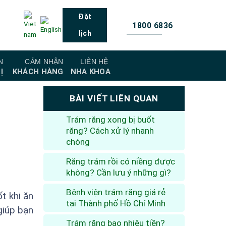
Đặt
1800 6836
lịch
N
CẢM NHẬN
LIÊN HỆ
Ị
KHÁCH HÀNG
NHA KHOA
BÀI VIẾT LIÊN QUAN
Trám răng xong bị buốt
răng? Cách xử lý nhanh
chóng
Răng trám rồi có niềng được
không? Cần lưu ý những gì?
Bệnh viện trám răng giá rẻ
t khi ăn
tại Thành phố Hồ Chí Minh
 giúp bạn
Trám răng bao nhiêu tiền?