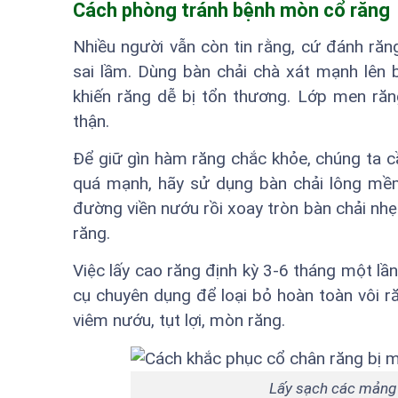
Cách phòng tránh bệnh mòn cổ răng
Nhiều người vẫn còn tin rằng, cứ đánh ră
sai lầm. Dùng bàn chải chà xát mạnh lên
khiến răng dễ bị tổn thương. Lớp men ră
thận.
Để giữ gìn hàm răng chắc khỏe, chúng ta cầ
quá mạnh, hãy sử dụng bàn chải lông mềm
đường viền nướu rồi xoay tròn bàn chải nhẹ
răng.
Việc lấy cao răng định kỳ 3-6 tháng một lầ
cụ chuyên dụng để loại bỏ hoàn toàn vôi 
viêm nướu, tụt lợi, mòn răng.
Lấy sạch các mảng