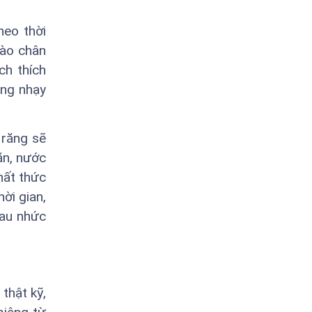
heo thời
vào chân
ch thích
ùng nhạy
 răng sẽ
ăn, nước
hất thức
ời gian,
đau nhức
thật kỹ,