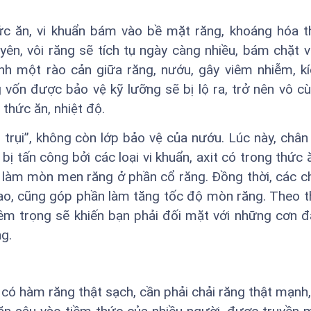
ức ăn, vi khuẩn bám vào bề mặt răng, khoáng hóa t
ên, vôi răng sẽ tích tụ ngày càng nhiều, bám chặt 
nh một rào cản giữa răng, nướu, gây viêm nhiễm, kí
 vốn được bảo vệ kỹ lưỡng sẽ bị lộ ra, trở nên vô c
thức ăn, nhiệt độ.
n trụi”, không còn lớp bảo vệ của nướu. Lúc này, chân
bị tấn công bởi các loại vi khuẩn, axit có trong thức 
ại, làm mòn men răng ở phần cổ răng. Đồng thời, các c
 cao, cũng góp phần làm tăng tốc độ mòn răng. Theo th
êm trọng sẽ khiến bạn phải đối mặt với những cơn 
g.
có hàm răng thật sạch, cần phải chải răng thật mạnh, 