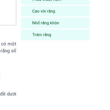
Cạo vôi răng
Nhổ răng khôn
Trám răng
ẽ có một
 răng số
 đề dưới