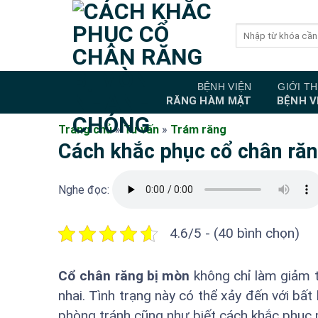
Bỏ
qua
nội
dung
BỆNH VIỆN
GIỚI TH
RĂNG HÀM MẶT
BỆNH V
Trang chủ
»
Tư vấn
»
Trám răng
Cách khắc phục cổ chân ră
Nghe đọc:
4.6/5 - (40 bình chọn)
Cổ chân răng bị mòn
không chỉ làm giảm 
nhai. Tình trạng này có thể xảy đến với bất 
phòng tránh cũng như biết cách khắc phục 