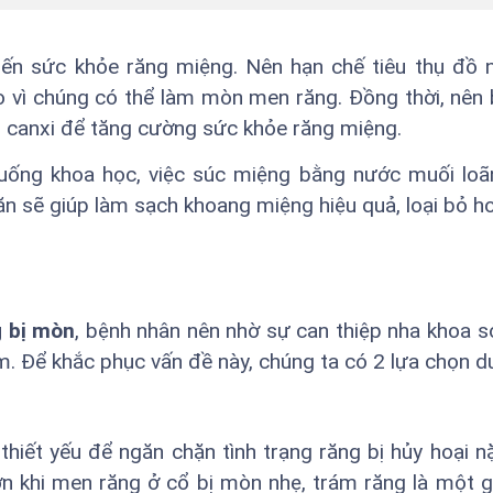
ến sức khỏe răng miệng. Nên hạn chế tiêu thụ đồ 
o vì chúng có thể làm mòn men răng. Đồng thời, nên
àu canxi để tăng cường sức khỏe răng miệng.
 uống khoa học, việc súc miệng bằng nước muối lo
 sẽ giúp làm sạch khoang miệng hiệu quả, loại bỏ h
g bị mòn
, bệnh nhân nên nhờ sự can thiệp nha khoa 
. Để khắc phục vấn đề này, chúng ta có 2 lựa chọn d
thiết yếu để ngăn chặn tình trạng răng bị hủy hoại n
n khi men răng ở cổ bị mòn nhẹ, trám răng là một g