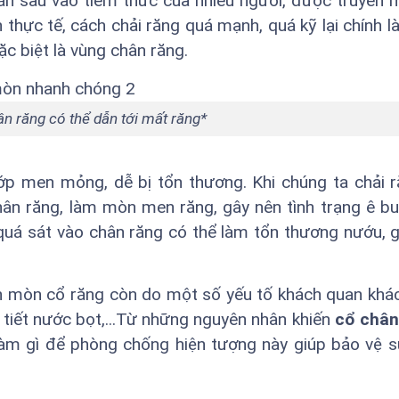
ăn sâu vào tiềm thức của nhiều người, được truyền 
n thực tế, cách chải răng quá mạnh, quá kỹ lại chính l
c biệt là vùng chân răng.
n răng có thể dẫn tới mất răng*
lớp men mỏng, dễ bị tổn thương. Khi chúng ta chải 
hân răng, làm mòn men răng, gây nên tình trạng ê bu
 quá sát vào chân răng có thể làm tổn thương nướu, 
h mòn cổ răng còn do một số yếu tố khách quan khác
n tiết nước bọt,...Từ những nguyên nhân khiến
cổ chân 
 làm gì để phòng chống hiện tượng này giúp bảo vệ 