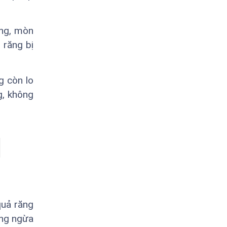
ăng, mòn
 răng bị
g còn lo
g, không
quả răng
òng ngừa