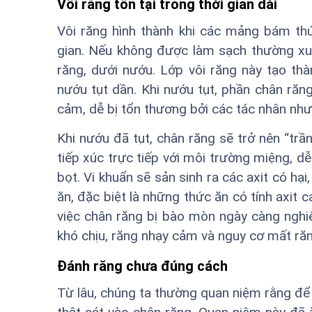
Vôi răng tồn tại trong thời gian dài
Vôi răng hình thành khi các mảng bám th
gian. Nếu không được làm sạch thường xuy
răng, dưới nướu. Lớp vôi răng này tạo thà
nướu tụt dần. Khi nướu tụt, phần chân răng
cảm, dễ bị tổn thương bởi các tác nhân như 
Khi nướu đã tụt, chân răng sẽ trở nên “trầ
tiếp xúc trực tiếp với môi trường miệng, dễ 
bọt. Vi khuẩn sẽ sản sinh ra các axit có h
ăn, đặc biệt là những thức ăn có tính axit
việc chân răng bị bào mòn ngày càng nghi
khó chịu, răng nhạy cảm và nguy cơ mất răn
Đánh răng chưa đúng cách
Từ lâu, chúng ta thường quan niệm rằng để 