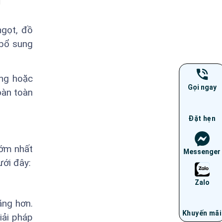
ngọt, đồ
 bổ sung
ãng hoặc
Gọi ngay
oàn toàn
Đặt hẹn
sớm nhất
Messenger
ưới đây:
Zalo
ặng hơn.
Khuyến mãi
iải pháp