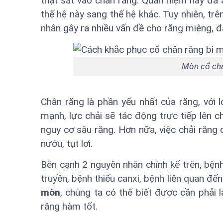
thật sát vào chân răng. Quan niệm này đã 
thế hệ này sang thế hệ khác. Tuy nhiên, trê
nhân gây ra nhiều vấn đề cho răng miệng, đặ
Mòn cổ châ
Chân răng là phần yếu nhất của răng, với 
mạnh, lực chải sẽ tác động trực tiếp lên c
nguy cơ sâu răng. Hơn nữa, việc chải răng
nướu, tụt lợi.
Bên cạnh 2 nguyên nhân chính kể trên, bện
truyền, bệnh thiếu canxi, bệnh liên quan đế
mòn
, chúng ta có thể biết được cần phải
răng hàm tốt.