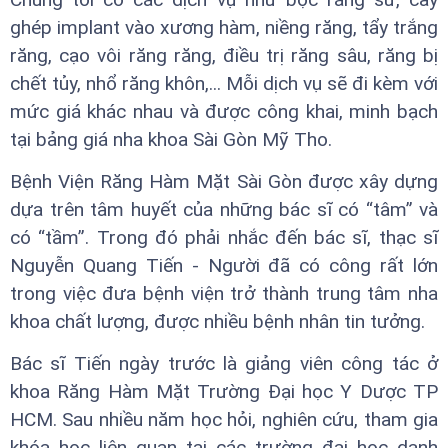
ghép implant vào xương hàm, niềng răng, tẩy trắng
răng, cạo vôi răng răng, điều trị răng sâu, răng bị
chết tủy, nhổ răng khôn,... Mỗi dịch vụ sẽ đi kèm với
mức giá khác nhau và được công khai, minh bạch
tại bảng giá nha khoa Sài Gòn Mỹ Tho.
Bệnh Viện Răng Hàm Mặt Sài Gòn được xây dựng
dựa trên tâm huyết của những bác sĩ có “tâm” và
có “tầm”. Trong đó phải nhắc đến bác sĩ, thạc sĩ
Nguyễn Quang Tiến - Người đã có công rất lớn
trong việc đưa bệnh viện trở thành trung tâm nha
khoa chất lượng, được nhiều bệnh nhân tin tưởng.
Bác sĩ Tiến ngày trước là giảng viên công tác ở
khoa Răng Hàm Mặt Trường Đại học Y Dược TP
HCM. Sau nhiều năm học hỏi, nghiên cứu, tham gia
khóa học liên quan tại các trường đại học danh