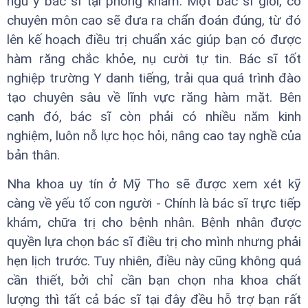
ngũ y bác sĩ tại phòng khám. Một bác sĩ giỏi, có
chuyên môn cao sẽ đưa ra chẩn đoán đúng, từ đó
lên kế hoạch điều trị chuẩn xác giúp bạn có được
hàm răng chắc khỏe, nụ cười tự tin. Bác sĩ tốt
nghiệp trường Y danh tiếng, trải qua quá trình đào
tạo chuyên sâu về lĩnh vực răng hàm mặt. Bên
cạnh đó, bác sĩ còn phải có nhiều năm kinh
nghiệm, luôn nỗ lực học hỏi, nâng cao tay nghề của
bản thân.
Nha khoa uy tín ở Mỹ Tho sẽ được xem xét kỹ
càng về yếu tố con người - Chính là bác sĩ trực tiếp
khám, chữa trị cho bệnh nhân. Bệnh nhân được
quyền lựa chọn bác sĩ điều trị cho mình nhưng phải
hẹn lịch trước. Tuy nhiên, điều này cũng không quá
cần thiết, bởi chỉ cần bạn chọn nha khoa chất
lượng thì tất cả bác sĩ tại đây đều hỗ trợ bạn rất