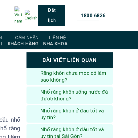
Đặt
1800 6836
lịch
N
CẢM NHẬN
LIÊN HỆ
Ị
KHÁCH HÀNG
NHA KHOA
BÀI VIẾT LIÊN QUAN
Răng khôn chưa mọc có làm
sao không?
Nhổ răng khôn uống nước đá
được không?
Nhổ răng khôn ở đâu tốt và
uy tín?
 cầu nhổ
nhổ răng
Nhổ răng khôn ở đâu tốt và
uy tín tại Sài Gòn?
Răng Hàm