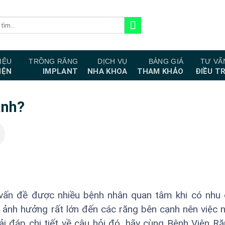
IỆU
TRỒNG RĂNG
DỊCH VỤ
BẢNG GIÁ
TƯ VẤ
IỆN
IMPLANT
NHA KHOA
THAM KHẢO
ĐIỀU TR
ành?
 vấn đề được nhiều bệnh nhân quan tâm khi có nhu
y ảnh hưởng rất lớn đến các răng bên cạnh nên việc 
iải đáp chi tiết về câu hỏi đó, hãy cùng Bệnh Viện 