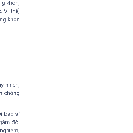
ng khôn,
 Vì thế,
ăng khôn
y nhiên,
nh chóng
i bác sĩ
ngầm đòi
 nghiệm,