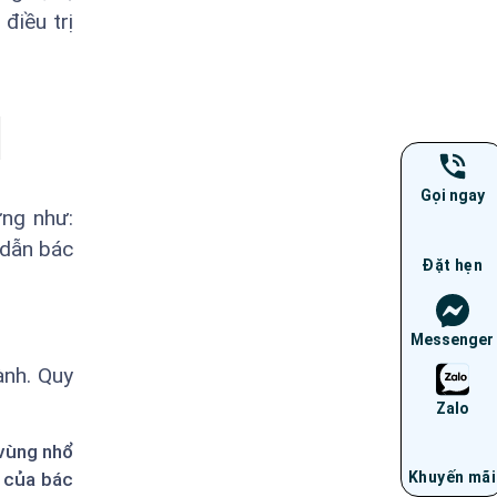
điều trị
Gọi ngay
ứng như:
 dẫn bác
Đặt hẹn
Messenger
ành. Quy
Zalo
 vùng nhổ
n của bác
Khuyến mãi