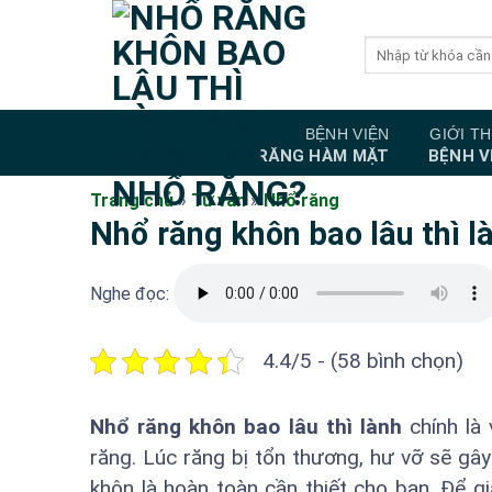
Bỏ
qua
nội
dung
BỆNH VIỆN
GIỚI TH
RĂNG HÀM MẶT
BỆNH V
Trang chủ
»
Tư vấn
»
Nhổ răng
Nhổ răng khôn bao lâu thì l
Nghe đọc:
4.4/5 - (58 bình chọn)
Nhổ răng khôn bao lâu thì lành
chính là
răng. Lúc răng bị tổn thương, hư vỡ sẽ gâ
khôn là hoàn toàn cần thiết cho bạn. Để g