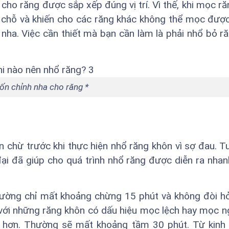
 cho răng được sắp xếp đúng vị trí. Vì thế, khi mọc ră
 chỗ và khiến cho các răng khác không thể mọc được.
 nha. Việc cần thiết mà bạn cần làm là phải nhổ bỏ r
n chỉnh nha cho răng *
 chừ trước khi thực hiện nhổ răng khôn vì sợ đau. Tu
đại đã giúp cho quá trình nhổ răng được diễn ra nha
ường chỉ mất khoảng chừng 15 phút và không đòi hỏ
i với những răng khôn có dấu hiệu mọc lệch hay mọc 
âu hơn. Thường sẽ mất khoảng tầm 30 phút. Từ kinh