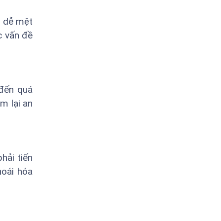
n dễ mệt
c vấn đề
 đến quá
m lại an
hải tiến
hoái hóa