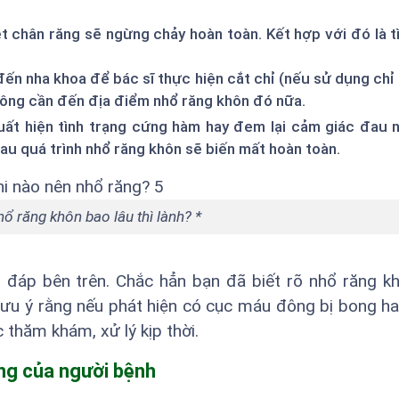
ệt chân răng sẽ ngừng chảy hoàn toàn. Kết hợp với đó là t
đến nha khoa để bác sĩ thực hiện cắt chỉ (nếu sử dụng chỉ
không cần đến địa điểm nhổ răng khôn đó nữa.
xuất hiện tình trạng cứng hàm hay đem lại cảm giác đau
u quá trình nhổ răng khôn sẽ biến mất hoàn toàn.
hổ răng khôn bao lâu thì lành? *
ải đáp bên trên. Chắc hẳn bạn đã biết rõ nhổ răng 
 lưu ý rằng nếu phát hiện có cục máu đông bị bong h
 thăm khám, xử lý kịp thời.
ơng của người bệnh