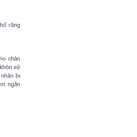
nhổ răng
cho chân
 khôn sử
 nhân bị
hằm ngăn