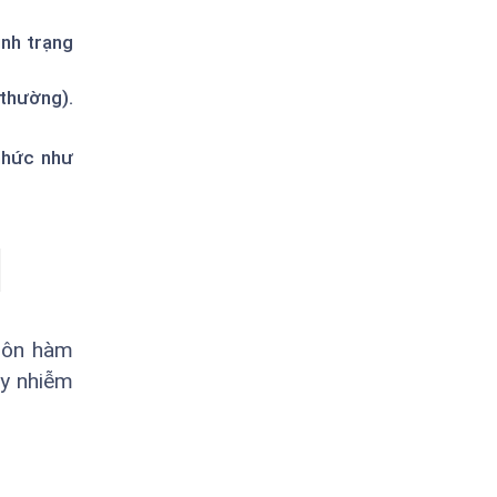
ình trạng
 thường).
 nhức như
khôn hàm
ay nhiễm