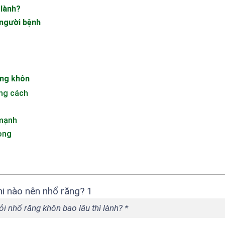
 lành?
 người bệnh
ăng khôn
ng cách
 mạnh
ong
ỏi nhổ răng khôn bao lâu thì lành? *