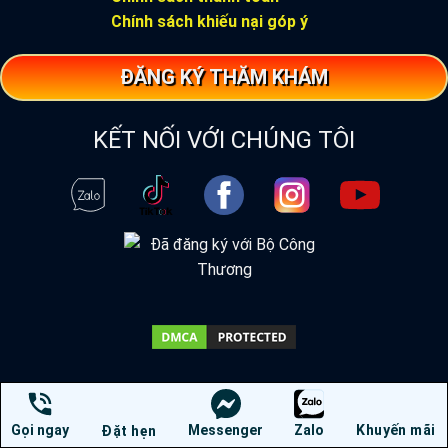
Chính sách khiếu nại góp ý
ĐĂNG KÝ THĂM KHÁM
KẾT NỐI VỚI CHÚNG TÔI
Gọi ngay
Messenger
Zalo
Khuyến mãi
Đặt hẹn