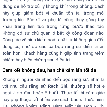
dụng để hỗ trợ xử lý không khí trong phòng. Cách
này giúp giảm bớt vi khuẩn tồn tại trong môi
trường kín. Bác sĩ và phụ tá cũng thay găng tay,
khẩu trang liên tục trong từng bước thao tác.
Không có sự chủ quan ở bất kỳ công đoạn nào.
Công tác vệ sinh kiểm soát chặt từ không gian đến
dụng cụ, nhờ đó các ca bọc răng sứ diễn ra an
toàn hơn. Khách hàng cũng ít gặp tình trạng viêm
nhiễm hay biến chứng sau điều trị.
Cam kết không đau, hạn chế xâm lấn tối đa
Không ít người khi nhắc đến bọc răng sứ, nhất là
với nhu cầu
răng sứ Rạch Giá
, thường sẽ hơi e
ngại vì sợ đau hoặc ê buốt. Thực tế thì cảm giác
này phụ thuộc rất nhiều vào cách bác sĩ thực hiện.
Tại Phòng khám Răng Hàm Mặt Sài Gòn - Chi