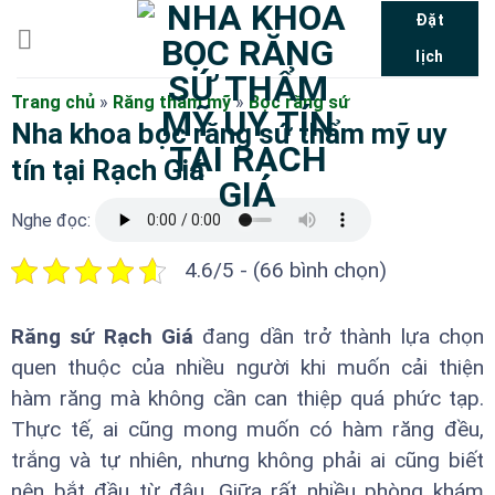
Bỏ
Đặt
qua
lịch
nội
dung
Trang chủ
»
Răng thẩm mỹ
»
Bọc răng sứ
Nha khoa bọc răng sứ thẩm mỹ uy
tín tại Rạch Giá
Nghe đọc:
4.6/5 - (66 bình chọn)
Răng sứ Rạch Giá
đang dần trở thành lựa chọn
quen thuộc của nhiều người khi muốn cải thiện
hàm răng mà không cần can thiệp quá phức tạp.
Thực tế, ai cũng mong muốn có hàm răng đều,
trắng và tự nhiên, nhưng không phải ai cũng biết
nên bắt đầu từ đâu. Giữa rất nhiều phòng khám