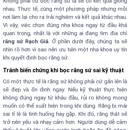
Không phải cứ bọc răng sứ là sẽ có kết quả giống
nhau. Thực tế, cùng một phương pháp nhưng mỗi
nơi làm lại cho ra trải nghiệm và kết quả khác nhau.
Vì vậy, việc chọn đúng nha khoa ngay từ đầu khá
quan trọng, nhất là với những ai đang tìm địa chỉ
răng sứ Rạch Giá
. Ở phần dưới đây, chúng ta sẽ
nhìn rõ hơn vì sao nên ưu tiên một nha khoa uy tín
khi quyết định bọc răng sứ.
Tránh biến chứng khi bọc răng sứ sai kỹ thuật
Có một thực tế là răng sứ không phải cứ gắn lên là
sẽ đẹp và ổn định ngay. Nếu kỹ thuật thực hiện
không đúng ngay từ khâu đầu, rủi ro không mong
muốn có thể xuất hiện trong khi dùng. Răng bị mài
sai tỉ lệ là tình huống hay gặp. Khi đó, răng thật sẽ
trở nên yếu và nhạy cảm hơn. Người dùng dễ cảm