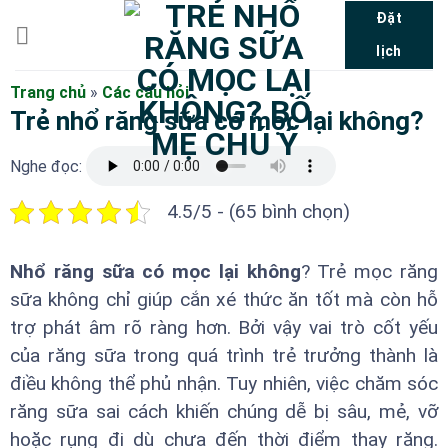
Bỏ
Đặt
qua
lịch
nội
dung
Trang chủ
»
Các câu hỏi
Trẻ nhổ răng sữa có mọc lại không?
Nghe đọc:
4.5/5 - (65 bình chọn)
Nhổ răng sữa có mọc lại không
? Trẻ mọc răng
sữa không chỉ giúp cắn xé thức ăn tốt mà còn hỗ
trợ phát âm rõ ràng hơn. Bởi vậy vai trò cốt yếu
của răng sữa trong quá trình trẻ trưởng thành là
điều không thể phủ nhận. Tuy nhiên, việc chăm sóc
răng sữa sai cách khiến chúng dễ bị sâu, mẻ, vỡ
hoặc rụng đi dù chưa đến thời điểm thay răng.