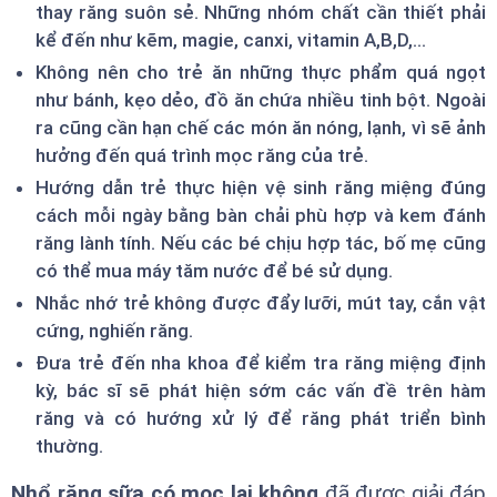
thay răng suôn sẻ. Những nhóm chất cần thiết phải
kể đến như kẽm, magie, canxi, vitamin A,B,D,...
Không nên cho trẻ ăn những thực phẩm quá ngọt
như bánh, kẹo dẻo, đồ ăn chứa nhiều tinh bột. Ngoài
ra cũng cần hạn chế các món ăn nóng, lạnh, vì sẽ ảnh
hưởng đến quá trình mọc răng của trẻ.
Hướng dẫn trẻ thực hiện vệ sinh răng miệng đúng
cách mỗi ngày bằng bàn chải phù hợp và kem đánh
răng lành tính. Nếu các bé chịu hợp tác, bố mẹ cũng
có thể mua máy tăm nước để bé sử dụng.
Nhắc nhớ trẻ không được đẩy lưỡi, mút tay, cắn vật
cứng, nghiến răng.
Đưa trẻ đến nha khoa để kiểm tra răng miệng định
kỳ, bác sĩ sẽ phát hiện sớm các vấn đề trên hàm
răng và có hướng xử lý để răng phát triển bình
thường.
Nhổ răng sữa có mọc lại không
đã được giải đáp