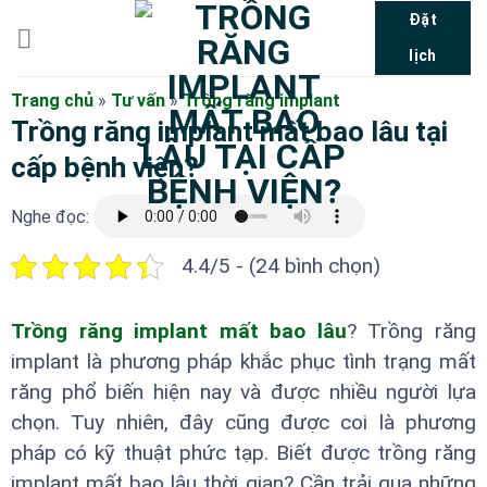
Bỏ
Đặt
qua
lịch
nội
dung
Trang chủ
»
Tư vấn
»
Trồng răng implant
Trồng răng implant mất bao lâu tại
cấp bệnh viện?
Nghe đọc:
4.4/5 - (24 bình chọn)
Trồng răng implant mất bao lâu
? Trồng răng
implant là phương pháp khắc phục tình trạng mất
răng phổ biến hiện nay và được nhiều người lựa
chọn. Tuy nhiên, đây cũng được coi là phương
pháp có kỹ thuật phức tạp. Biết được trồng răng
implant mất bao lâu thời gian? Cần trải qua những