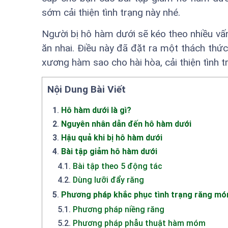
sớm cải thiện tình trạng này nhé.
Người bị hô hàm dưới sẽ kéo theo nhiều v
ăn nhai. Điều này đã đặt ra một thách thứ
xương hàm sao cho hài hòa, cải thiện tình 
Nội Dung Bài Viết
1
.
Hô hàm dưới là gì?
2
.
Nguyên nhân dẫn đến hô hàm dưới
3
.
Hậu quả khi bị hô hàm dưới
4
.
Bài tập giảm hô hàm dưới
4.1
.
Bài tập theo 5 động tác
4.2
.
Dùng lưỡi đẩy răng
5
.
Phương pháp khắc phục tình trạng răng m
5.1
.
Phương pháp niềng răng
5.2
.
Phương pháp phẫu thuật hàm móm