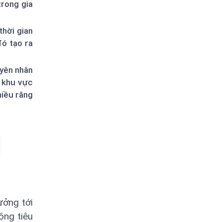
trong gia
thời gian
đó tạo ra
uyên nhân
ề khu vực
hiều răng
ưởng tới
ộng tiêu