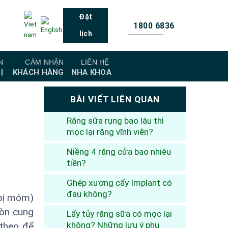
Đặt
1800 6836
lịch
N
CẢM NHẬN
LIÊN HỆ
Ị
KHÁCH HÀNG
NHA KHOA
BÀI VIẾT LIÊN QUAN
Răng sữa rụng bao lâu thì
mọc lại răng vĩnh viễn?
Niềng 4 răng cửa bao nhiêu
tiền?
Ghép xương cấy Implant có
đau không?
(bị móm)
Gòn cung
Lấy tủy răng sữa có mọc lại
không? Những lưu ý phụ
 theo để