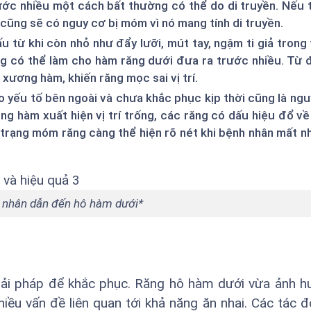
ớc nhiều một cách bất thường có thể do di truyền. Nếu 
cũng sẽ có nguy cơ bị móm vì nó mang tính di truyền.
 từ khi còn nhỏ như đẩy lưỡi, mút tay, ngậm ti giả trong 
g có thể làm cho hàm răng dưới đưa ra trước nhiều. Từ 
 xương hàm, khiến răng mọc sai vị trí.
 yếu tố bên ngoài và chưa khắc phục kịp thời cũng là ng
ung hàm xuất hiện vị trí trống, các răng có dấu hiệu đổ v
 trạng móm răng càng thể hiện rõ nét khi bệnh nhân mất n
 nhân dẫn đến hô hàm dưới*
iải pháp để khắc phục. Răng hô hàm dưới vừa ảnh h
ều vấn đề liên quan tới khả năng ăn nhai. Các tác đ