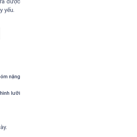
hưa được
y yếu.
móm nặng
hình lưỡi
ày.