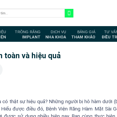
IỆU
TRỒNG RĂNG
DỊCH VỤ
BẢNG GIÁ
TƯ VẤ
IỆN
IMPLANT
NHA KHOA
THAM KHẢO
ĐIỀU TR
n toàn và hiệu quả
ệu có thật sự hiệu quả? Những người bị hô hàm dưới 
. Hiểu được điều đó, Bệnh Viện Răng Hàm Mặt Sài 
i được sử dụng nhiều hiện nay. Bạn cùng thực hiện