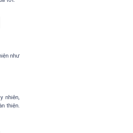
hiện như
y nhiên,
n thiện.