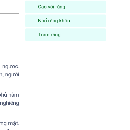
Cạo vôi răng
Nhổ răng khôn
Trám răng
ị ngược.
m, người
 phủ hàm
 nghiêng
ơng mặt.