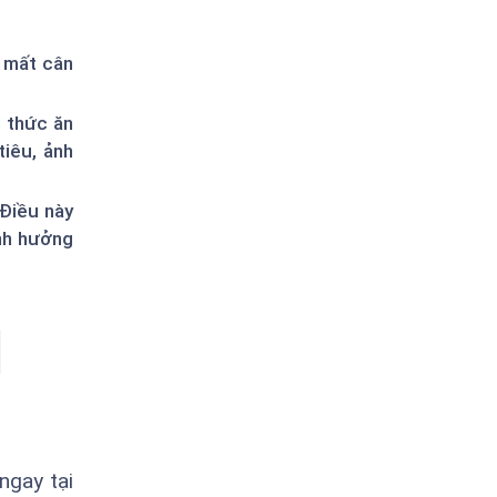
 mất cân
n thức ăn
iêu, ảnh
 Điều này
ảnh hưởng
ngay tại