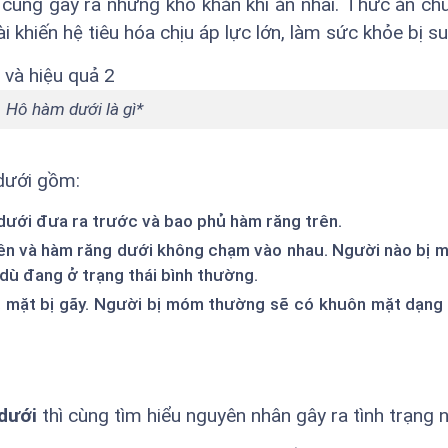
 cũng gây ra những khó khăn khi ăn nhai. Thức ăn c
 khiến hệ tiêu hóa chịu áp lực lớn, làm sức khỏe bị su
Hô hàm dưới là gì*
dưới gồm:
dưới đưa ra trước và bao phủ hàm răng trên.
ên và hàm răng dưới không chạm vào nhau. Người nào bị 
 dù đang ở trạng thái bình thường.
 mặt bị gãy. Người bị móm thường sẽ có khuôn mặt dạng 
dưới
thì cùng tìm hiểu nguyên nhân gây ra tình trạng n