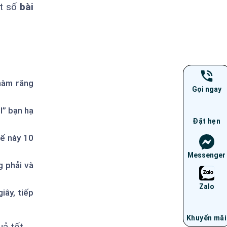
ột số
bài
 hàm răng
Gọi ngay
I” bạn hạ
Đặt hẹn
hế này 10
Messenger
g phải và
Zalo
iây, tiếp
Khuyến mãi
ả tốt.