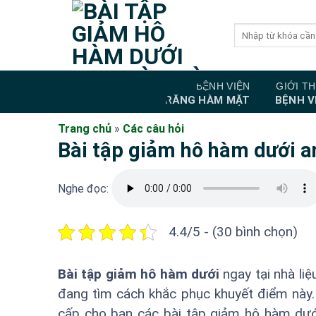
Bỏ
qua
nội
dung
BỆNH VIỆN
GIỚI TH
RĂNG HÀM MẶT
BỆNH V
Trang chủ
»
Các câu hỏi
Bài tập giảm hô hàm dưới a
Nghe đọc:
4.4/5 - (30 bình chọn)
Bài tập giảm hô hàm dưới
ngay tại nhà li
đang tìm cách khắc phục khuyết điểm này
cấp cho bạn các bài tập giảm hô hàm dướ