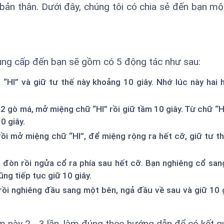
 bản thân. Dưới đây, chúng tôi có chia sẻ đến bạn m
ung cấp đến bạn sẽ gồm có 5 động tác như sau:
“HI” và giữ tư thế này khoảng 10 giây. Nhớ lúc này hai
2 gò má, mở miệng chữ “HI” rồi giữ tầm 10 giây. Từ chữ “H
0 giây.
ồi mở miệng chữ “HI”, để miệng rộng ra hết cỡ, giữ tư t
 đòn rồi ngửa cổ ra phía sau hết cỡ. Bạn nghiêng cổ san
ũng tiếp tục giữ 10 giây.
rồi nghiêng đầu sang một bên, ngả đầu về sau và giữ 10 g
 này 2 - 3 lần, làm đúng theo hướng dẫn để có kết qu