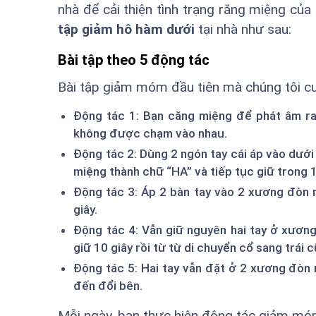
nhà để cải thiện tình trạng răng miệng của
tập giảm hô hàm dưới
tại nhà như sau:
Bài tập theo 5 động tác
Bài tập giảm móm đầu tiên mà chúng tôi c
Động tác 1: Bạn căng miệng để phát âm ra 
không được chạm vào nhau.
Động tác 2: Dùng 2 ngón tay cái áp vào dưới 
miệng thành chữ “HA” và tiếp tục giữ trong 1
Động tác 3: Áp 2 bàn tay vào 2 xương đòn r
giây.
Động tác 4: Vẫn giữ nguyên hai tay ở xương
giữ 10 giây rồi từ từ di chuyển cổ sang trái c
Động tác 5: Hai tay vẫn đặt ở 2 xương đòn 
đến đổi bên.
Mỗi ngày, bạn thực hiện động tác giảm móm