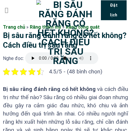
Bỏ
Đặt
qua
lịch
nội
dung
Trang chủ
»
Răng thẩm mỹ
»
Răng tổng quát
Bị sâu răng đánh răng có hết không?
Cách điều trị sâu răng
Nghe đọc:
4.5/5 - (48 bình chọn)
Bị sâu răng đánh răng có hết không
và cách điều
trị như thế nào? Sâu răng có nhiều giai đoạn nhưng
đều gây ra cảm giác đau nhức, khó chịu và ảnh
hưởng đến quá trình ăn nhai. Có nhiều người nghĩ
rằng khi xuất hiện những lỗ sâu răng, chỉ cần đánh
răng và vệ sinh hằng ngày thì sẽ tự khắc phục.