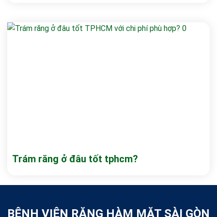
Trám răng ở đâu tốt tphcm?
BỆNH VIỆN RĂNG HÀM MẶT SÀI GÒN