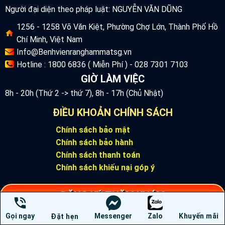
Người đại diện theo pháp luật: NGUYỄN VĂN DŨNG
1256 - 1258 Võ Văn Kiệt, Phường Chợ Lớn, Thành Phố Hồ
Chí Minh, Việt Nam
Info@Benhvienranghammatsg.vn
Hotline : 1800 6836 ( Miễn Phí ) - 028 7301 7103
GIỜ LÀM VIỆC
8h - 20h (Thứ 2 -> thứ 7), 8h - 17h (Chủ Nhật)
ĐIỀU KHOẢN CHÍNH SÁCH
Chính sách bảo mật
Chính sách bảo hành
Chính sách thanh toán
Chính sách khiếu nại góp ý
ĐĂNG KÝ THĂM KHÁM
Gọi ngay
Messenger
Zalo
Khuyến mãi
Đặt hẹn