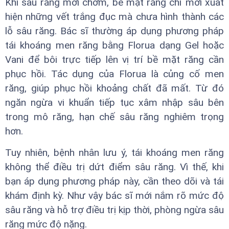
Khi sâu răng mới chớm, bề mặt răng chỉ mới xuất
hiện những vết trắng đục mà chưa hình thành các
lỗ sâu răng. Bác sĩ thường áp dụng phương pháp
tái khoáng men răng bằng Florua dạng Gel hoặc
Vani để bôi trực tiếp lên vị trí bề mặt răng cần
phục hồi. Tác dụng của Florua là củng cố men
răng, giúp phục hồi khoảng chất đã mất. Từ đó
ngăn ngừa vi khuẩn tiếp tục xâm nhập sâu bên
trong mô răng, hạn chế sâu răng nghiêm trọng
hơn.
Tuy nhiên, bệnh nhân lưu ý, tái khoáng men răng
không thể điều trị dứt điểm sâu răng. Vì thế, khi
bạn áp dụng phương pháp này, cần theo dõi và tái
khám định kỳ. Như vậy bác sĩ mới nắm rõ mức độ
sâu răng và hỗ trợ điều trị kịp thời, phòng ngừa sâu
răng mức độ nặng.