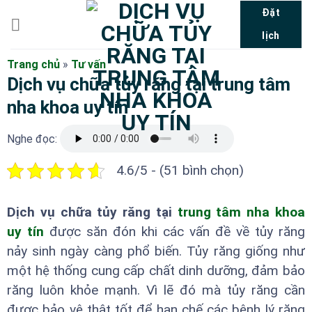
Bỏ
Đặt
qua
lịch
nội
dung
Trang chủ
»
Tư vấn
Dịch vụ chữa tủy răng tại trung tâm
nha khoa uy tín
Nghe đọc:
4.6/5 - (51 bình chọn)
Dịch vụ chữa tủy răng tại
trung tâm nha khoa
uy tín
được săn đón khi các vấn đề về tủy răng
nảy sinh ngày càng phổ biến. Tủy răng giống như
một hệ thống cung cấp chất dinh dưỡng, đảm bảo
răng luôn khỏe mạnh. Vì lẽ đó mà tủy răng cần
được bảo vệ thật tốt để hạn chế các bệnh lý răng