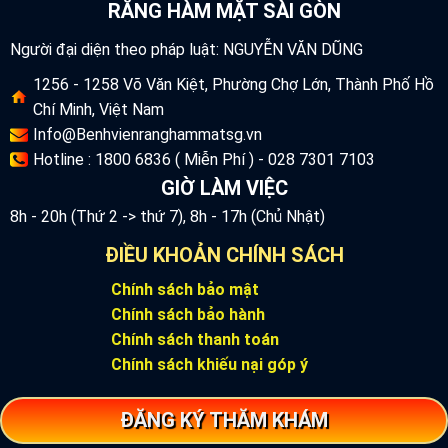
RĂNG HÀM MẶT SÀI GÒN
Người đại diện theo pháp luật: NGUYỄN VĂN DŨNG
1256 - 1258 Võ Văn Kiệt, Phường Chợ Lớn, Thành Phố Hồ
Chí Minh, Việt Nam
Info@Benhvienranghammatsg.vn
Hotline : 1800 6836 ( Miễn Phí ) - 028 7301 7103
GIỜ LÀM VIỆC
8h - 20h (Thứ 2 -> thứ 7), 8h - 17h (Chủ Nhật)
ĐIỀU KHOẢN CHÍNH SÁCH
Chính sách bảo mật
Chính sách bảo hành
Chính sách thanh toán
Chính sách khiếu nại góp ý
ĐĂNG KÝ THĂM KHÁM