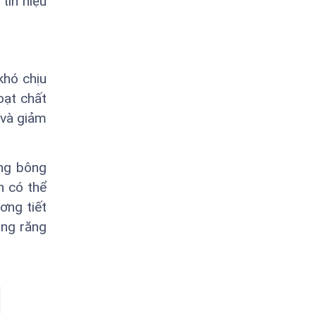
tín hiệu
khó chịu
oạt chất
 và giảm
ếng bông
n có thể
ơng tiết
ùng răng