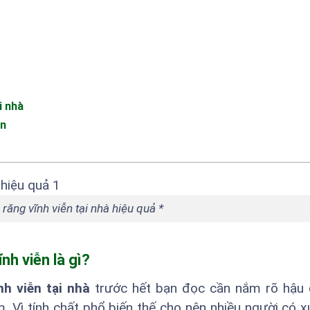
i nhà
ễn
 răng vĩnh viễn tại nhà hiệu quả *
nh viễn là gì?
nh viễn tại nhà
trước hết bạn đọc cần nắm rõ hậu 
m. Vì tính chất phổ biến thế cho nên nhiều người có 