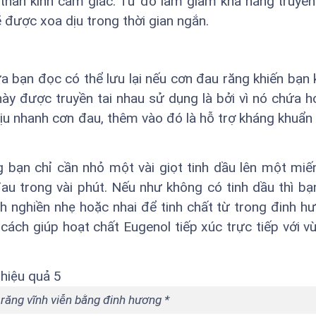
thần kinh cảm giác. Từ đó làm giảm khả năng truyền 
 được xoa dịu trong thời gian ngắn.
a bạn đọc có thể lưu lại nếu cơn đau răng khiến bạn 
 này được truyền tai nhau sử dụng là bởi vì nó chứa h
ịu nhanh cơn đau, thêm vào đó là hỗ trợ kháng khuẩn
 bạn chỉ cần nhỏ một vài giọt tinh dầu lên một mi
đau trong vài phút. Nếu như không có tinh dầu thì bạ
nghiền nhẹ hoặc nhai để tinh chất từ trong đinh hư
 cách giúp hoạt chất Eugenol tiếp xúc trực tiếp với v
 răng vĩnh viễn bằng đinh hương *