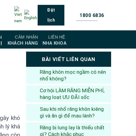
Đặt
1800 6836
lịch
N
CẢM NHẬN
LIÊN HỆ
Ị
KHÁCH HÀNG
NHA KHOA
BÀI VIẾT LIÊN QUAN
Răng khôn mọc ngầm có nên
nhổ không?
Cơ hội LÀM RĂNG MIỄN PHÍ,
hàng loạt ƯU ĐÃI sốc
Sau khi nhổ răng khôn kiêng
gì và ăn gì để mau lành?
 gây khó
h lý khá
Răng bị lung lay là thiếu chất
gì? Cách khắc phục
răng còn