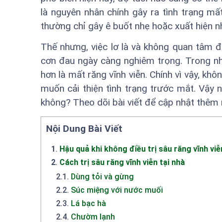
là nguyên nhân chính gây ra tình trạng mấ
thường chỉ gây ê buốt nhẹ hoặc xuất hiện nh
Thế nhưng, việc lơ là và không quan tâm đi
cơn đau ngày càng nghiêm trọng. Trong nh
hơn là mất răng vĩnh viễn. Chính vì vậy, kh
muốn cải thiện tình trạng trước mắt. Vậy n
không? Theo dõi bài viết để cập nhật thêm 
Nội Dung Bài Viết
1
.
Hậu quả khi không điều trị sâu răng vĩnh viễn
2
.
Cách trị sâu răng vĩnh viễn tại nhà
2.1
.
Dùng tỏi và gừng
2.2
.
Súc miệng với nước muối
2.3
.
Lá bạc hà
2.4
.
Chườm lạnh