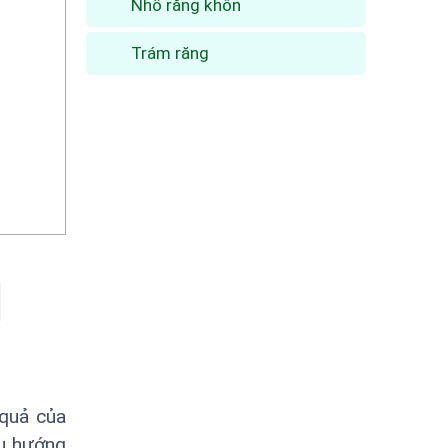
Nhổ răng khôn
Trám răng
quả của
xu hướng