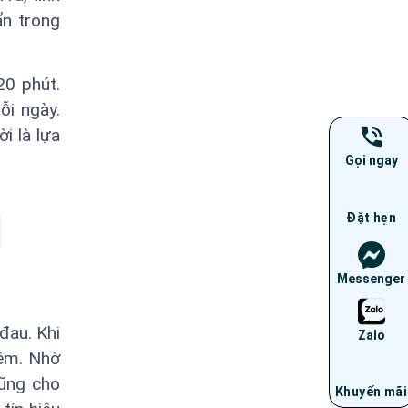
ẩn trong
20 phút.
ỗi ngày.
i là lựa
Gọi ngay
Đặt hẹn
Messenger
đau. Khi
Zalo
iêm. Nhờ
cũng cho
Khuyến mãi