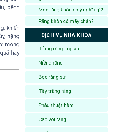
ầu, bệnh
Mọc răng khôn có ý nghĩa gì?
Răng khôn có mấy chân?
g, khiến
DỊCH VỤ NHA KHOA
ủy, nặng
với mong
Trồng răng implant
 quả hay
Niềng răng
Bọc răng sứ
Tẩy trắng răng
Phẫu thuật hàm
Cạo vôi răng