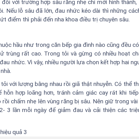
đối với trường hợp sâu răng nhẹ chỉ mới hình thành,
ôi. Nếu lỗ sâu đã lớn, đau nhức kéo dài thì những các
dứt điểm thì phải đến nha khoa điều trị chuyên sâu.
 thuộc hầu như trong căn bếp gia đình nào cũng đều có
hử trùng rất cao. Trong tỏi và gừng có nhiều hoạt c
đau nhức. Vì vậy, nhiều người lựa chọn kết hợp hai ngu
nhà.
tỏi với lượng bằng nhau rồi giã thật nhuyễn. Có thể 
hỗn hợp loãng hơn, tránh cảm giác cay rát khi tiếp
ồi chấm nhẹ lên vùng răng bị sâu. Nên giữ trong vài 
2- 3 lần mỗi ngày để giảm đau và cải thiện các tri