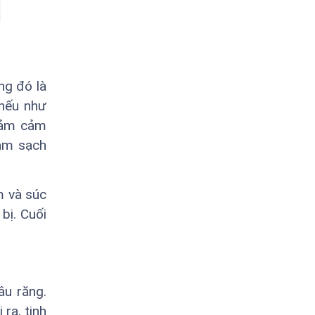
ng đó là
 nếu như
giảm cảm
làm sạch
m và súc
bị. Cuối
âu răng.
ra, tinh