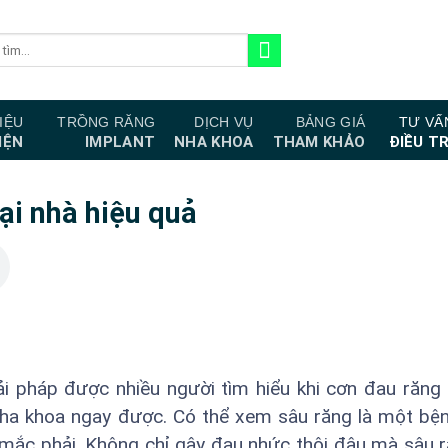
IỆU
TRỒNG RĂNG
DỊCH VỤ
BẢNG GIÁ
TƯ VẤ
IỆN
IMPLANT
NHA KHOA
THAM KHẢO
ĐIỀU TR
tại nhà hiệu quả
ải pháp được nhiều người tìm hiểu khi cơn đau răng
ha khoa ngay được. Có thể xem sâu răng là một bện
ể mắc phải. Không chỉ gây đau nhức thôi đâu mà sâu 