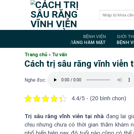
Bỏ
qua
nội
dung
BỆNH VIỆN
GIỚI TH
RĂNG HÀM MẶT
BỆNH V
Trang chủ
»
Tư vấn
Cách trị sâu răng vĩnh viễn 
Nghe đọc:
4.4/5 - (20 bình chọn)
Trị sâu răng vĩnh viễn tại nhà
đang lại gi
chịu nhưng chưa có thời gian thăm khám n
phổ biến hiện nay, độ tuổi nào cũng có th