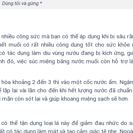
Dùng tỏi và gừng *
 nhiều công sức mà bạn có thể áp dụng khi bị sâu ră
iết muối có rất nhiều công dụng tốt cho sức khỏe
 có tác dụng làm dịu vùng nướu đang bị kích ứng, 
ạnh đó, việc súc miệng bằng nước muối còn hỗ trợ 
n hòa khoảng 2 đến 3 thì vào một cốc nước ấm. Ngậ
 lặp lại vài lần cho đến khi hết lượng nước đã chuẩn 
vị mặn còn sót lại và giúp khoang miệng sạch sẽ hơn.
 có thể tận dụng loại lá này để giảm đau nhức do s
t có tác dụng làm mát và tạo cảm giác tê nhẹ. Ngoài 