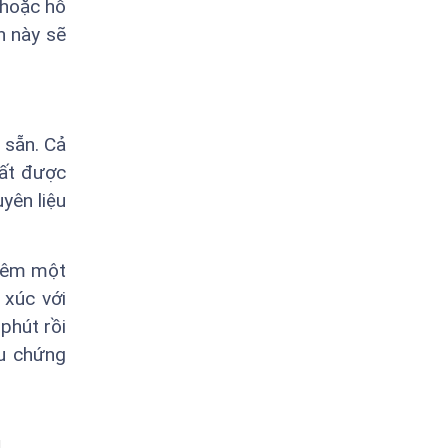
 hoặc hỗ
h này sẽ
 sẵn. Cả
hất được
yên liệu
thêm một
 xúc với
phút rồi
ệu chứng