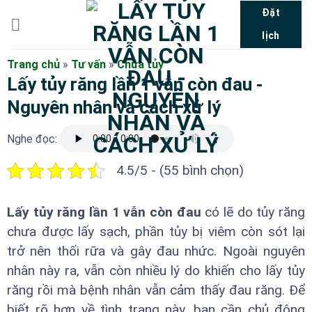
Bỏ
Đặt
qua
lịch
nội
dung
Trang chủ
»
Tư vấn
»
Chữa tủy
Lấy tủy răng lần 1 vẫn còn đau -
Nguyên nhân và cách xử lý
Nghe đọc:
4.5/5 - (55 bình chọn)
Lấy tủy răng lần 1 vẫn còn đau
có lẽ do tủy răng
chưa được lấy sạch, phần tủy bị viêm còn sót lại
trở nên thối rữa và gây đau nhức. Ngoài nguyên
nhân này ra, vẫn còn nhiều lý do khiến cho lấy tủy
răng rồi mà bệnh nhân vẫn cảm thấy đau răng. Để
biết rõ hơn về tình trạng này, bạn cần chủ động