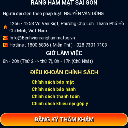
RĂNG HÀM MẶT SÀI GÒN
Người đại diện theo pháp luật: NGUYỄN VĂN DŨNG
1256 - 1258 Võ Văn Kiệt, Phường Chợ Lớn, Thành Phố Hồ
Chí Minh, Việt Nam
Info@Benhvienranghammatsg.vn
Hotline : 1800 6836 ( Miễn Phí ) - 028 7301 7103
GIỜ LÀM VIỆC
8h - 20h (Thứ 2 -> thứ 7), 8h - 17h (Chủ Nhật)
ĐIỀU KHOẢN CHÍNH SÁCH
Chính sách bảo mật
Chính sách bảo hành
Chính sách thanh toán
Chính sách khiếu nại góp ý
ĐĂNG KÝ THĂM KHÁM