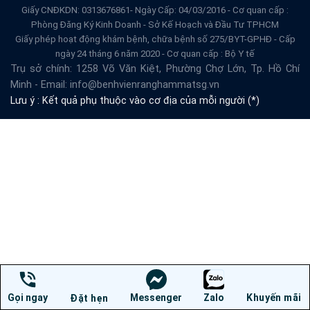
Giấy CNĐKDN: 0313676861- Ngày Cấp: 04/03/2016 - Cơ quan cấp :
Phòng Đăng Ký Kinh Doanh - Sở Kế Hoạch và Đầu Tư TPHCM
Giấy phép hoạt động khám bệnh, chữa bệnh số 275/BYT-GPHĐ - Cấp
ngày 24 tháng 6 năm 2020 - Cơ quan cấp : Bộ Y tế
Trụ sở chính: 1258 Võ Văn Kiệt, Phường Chợ Lớn, Tp. Hồ Chí
Minh - Email: info@benhvienranghammatsg.vn
Lưu ý : Kết quả phụ thuộc vào cơ địa của mỗi người (*)
Gọi ngay
Messenger
Zalo
Khuyến mãi
Đặt hẹn