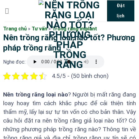
Bỏ
Đặt
qua
lịch
nội
dung
Trang chủ
»
Tư vấn
»
Trồng răng implant
Nên trồng răng loại nào tốt? Phương
pháp trồng răng
Nghe đọc:
4.5/5 - (50 bình chọn)
Nên trồng răng loại nào
? Người bị mất răng đang
loay hoay tìm cách khắc phục để cải thiện tính
thẩm mỹ, lấy lại sự tự tin vốn có cho bản thân. Vậy
câu hỏi đặt ra nên trồng răng giả loại nào tốt? Có
những phương pháp trồng răng nào? Thông tin về
trồng răng giả và địa chỉ trồng răng uy tín sẽ có