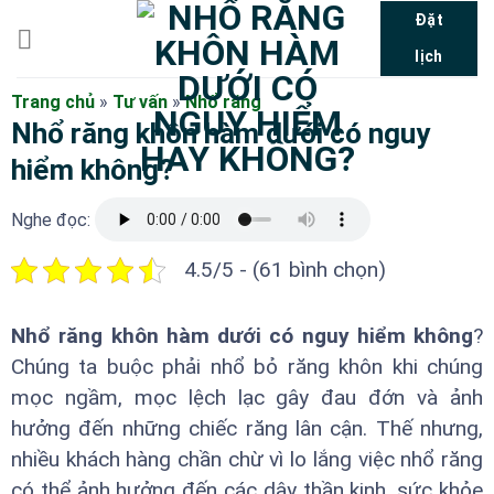
Bỏ
Đặt
qua
lịch
nội
dung
Trang chủ
»
Tư vấn
»
Nhổ răng
Nhổ răng khôn hàm dưới có nguy
hiểm không?
Nghe đọc:
4.5/5 - (61 bình chọn)
Nhổ răng khôn hàm dưới có nguy hiểm không
?
Chúng ta buộc phải nhổ bỏ răng khôn khi chúng
mọc ngầm, mọc lệch lạc gây đau đớn và ảnh
hưởng đến những chiếc răng lân cận. Thế nhưng,
nhiều khách hàng chần chừ vì lo lắng việc nhổ răng
có thể ảnh hưởng đến các dây thần kinh, sức khỏe