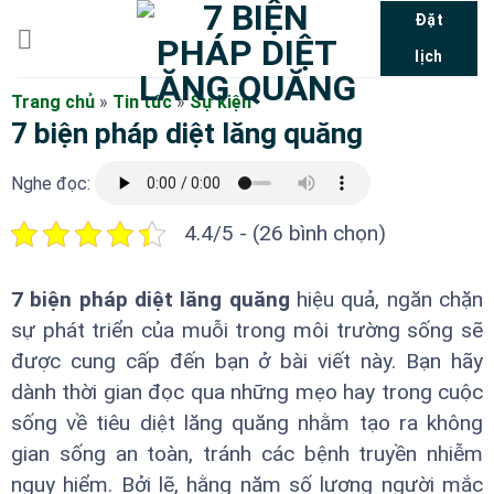
Bỏ
Đặt
qua
lịch
nội
dung
Trang chủ
»
Tin tức
»
Sự kiện
7 biện pháp diệt lăng quăng
Nghe đọc:
4.4/5 - (26 bình chọn)
7 biện pháp diệt lăng quăng
hiệu quả, ngăn chặn
sự phát triển của muỗi trong môi trường sống sẽ
được cung cấp đến bạn ở bài viết này. Bạn hãy
dành thời gian đọc qua những mẹo hay trong cuộc
sống về tiêu diệt lăng quăng nhằm tạo ra không
gian sống an toàn, tránh các bệnh truyền nhiễm
nguy hiểm. Bởi lẽ, hằng năm số lượng người mắc