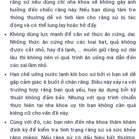
răng sứ nếu dùng chỉ nha khoa sẽ không gây ảnh
hưởng đến chiếc răng này. Nếu bạn dùng tăm tre
thông thường dễ vô tình làm cho răng sứ bị tác
động và có thể lung lay hoặc hở đấy.
Không dùng lực mạnh để cắn xé thức ăn cứng, dai.
Những thức ăn cứng như các loại hạt, quả không
được cắt nhỏ, hay đá lạnh, … muốn giữ răng sứ dài
lâu thì không nên vì quá trình ăn uống mà dẫn đến
các sai lầm nhỏ.
Hạn chế uống nước lạnh khi bọc sứ bởi vì bạn sẽ dễ
gặp cảm giác ê buốt ở chân răng. Điều này xảy ra với
trường hợp răng bạn quá yếu, hay áp dụng bởi kỹ
thuật không đảm bảo. Nhưng với quy trình chuẩn
thực hiện tại nha khoa uy tín bạn không cần quá
kiêng cữ cho vấn đề này.
Cùng với đó, các bạn nên đến nha khoa thăm khám
định kỳ để kiểm tra tình trạng răng sứ và sức khỏe
răng miệng. Nếu răng sứ có dấu hiệu bất thường,