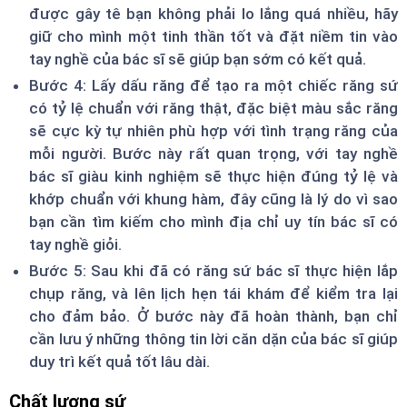
được gây tê bạn không phải lo lắng quá nhiều, hãy
giữ cho mình một tinh thần tốt và đặt niềm tin vào
tay nghề của bác sĩ sẽ giúp bạn sớm có kết quả.
Bước 4: Lấy dấu răng để tạo ra một chiếc răng sứ
có tỷ lệ chuẩn với răng thật, đặc biệt màu sắc răng
sẽ cực kỳ tự nhiên phù hợp với tình trạng răng của
mỗi người. Bước này rất quan trọng, với tay nghề
bác sĩ giàu kinh nghiệm sẽ thực hiện đúng tỷ lệ và
khớp chuẩn với khung hàm, đây cũng là lý do vì sao
bạn cần tìm kiếm cho mình địa chỉ uy tín bác sĩ có
tay nghề giỏi.
Bước 5: Sau khi đã có răng sứ bác sĩ thực hiện lắp
chụp răng, và lên lịch hẹn tái khám để kiểm tra lại
cho đảm bảo. Ở bước này đã hoàn thành, bạn chỉ
cần lưu ý những thông tin lời căn dặn của bác sĩ giúp
duy trì kết quả tốt lâu dài.
Chất lượng sứ