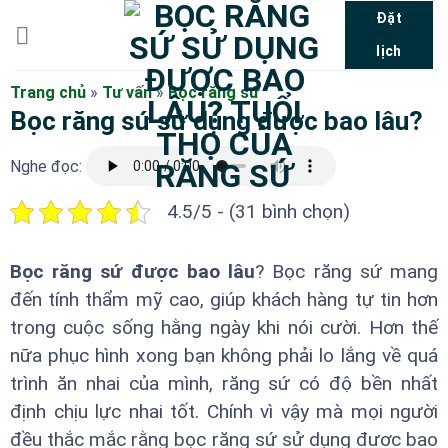
Bỏ
Đặt
qua
lịch
nội
dung
Trang chủ
»
Tư vấn
»
Bọc răng sứ
Bọc răng sứ sử dụng được bao lâu?
Nghe đọc:
4.5/5 - (31 bình chọn)
Bọc răng sứ được bao lâu
? Bọc răng sứ mang
đến tính thẩm mỹ cao, giúp khách hàng tự tin hơn
trong cuộc sống hằng ngày khi nói cười. Hơn thế
nữa phục hình xong bạn không phải lo lắng về quá
trình ăn nhai của mình, răng sứ có độ bền nhất
định chịu lực nhai tốt. Chính vì vậy mà mọi người
đều thắc mắc rằng bọc răng sứ sử dụng được bao