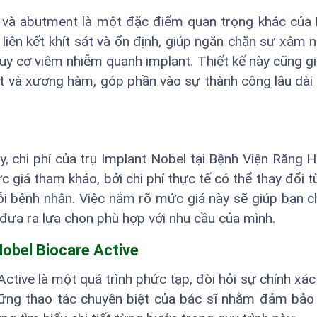
nt và abutment là một đặc điểm quan trọng khác của
t liên kết khít sát và ổn định, giúp ngăn chặn sự xâm 
guy cơ viêm nhiễm quanh implant. Thiết kế này cũng g
nt và xương hàm, góp phần vào sự thành công lâu dài
y, chi phí của trụ Implant Nobel tại Bệnh Viện Răng
giá tham khảo, bởi chi phí thực tế có thể thay đổi t
ỗi bệnh nhân. Việc nắm rõ mức giá này sẽ giúp bạn 
i đưa ra lựa chọn phù hợp với nhu cầu của mình.
Nobel Biocare Active
ctive là một quá trình phức tạp, đòi hỏi sự chính xác 
hững thao tác chuyên biệt của bác sĩ nhằm đảm bảo