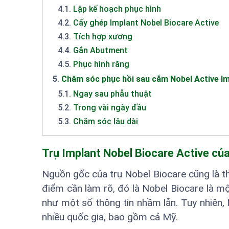
4.1
.
Lập kế hoạch phục hình
4.2
.
Cấy ghép Implant Nobel Biocare Active
4.3
.
Tích hợp xương
4.4
.
Gắn Abutment
4.5
.
Phục hình răng
5
.
Chăm sóc phục hồi sau cắm Nobel Active Im
5.1
.
Ngay sau phẫu thuật
5.2
.
Trong vài ngày đầu
5.3
.
Chăm sóc lâu dài
Trụ Implant Nobel Biocare Active củ
Nguồn gốc của trụ Nobel Biocare cũng là th
điểm cần làm rõ, đó là Nobel Biocare là mộ
như một số thông tin nhầm lẫn. Tuy nhiên,
nhiều quốc gia, bao gồm cả Mỹ.