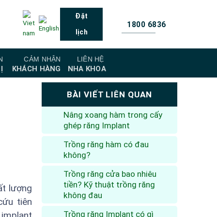
Đặt
1800 6836
lịch
N
CẢM NHẬN
LIÊN HỆ
Ị
KHÁCH HÀNG
NHA KHOA
BÀI VIẾT LIÊN QUAN
Nâng xoang hàm trong cấy
ghép răng Implant
Trồng răng hàm có đau
không?
Trồng răng cửa bao nhiêu
tiền? Kỹ thuật trồng răng
ất lượng
không đau
cứu tiên
Trồng răng Implant có gì
 implant