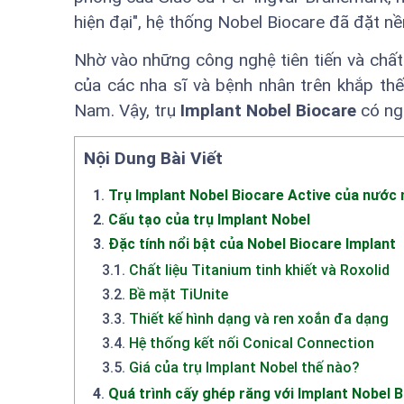
hiện đại", hệ thống Nobel Biocare đã đặt nề
Nhờ vào những công nghệ tiên tiến và chất 
của các nha sĩ và bệnh nhân trên khắp thế 
Nam. Vậy, trụ
Implant Nobel Biocare
có ngu
Nội Dung Bài Viết
1
.
Trụ Implant Nobel Biocare Active của nước
2
.
Cấu tạo của trụ Implant Nobel
3
.
Đặc tính nổi bật của Nobel Biocare Implant
3.1
.
Chất liệu Titanium tinh khiết và Roxolid
3.2
.
Bề mặt TiUnite
3.3
.
Thiết kế hình dạng và ren xoắn đa dạng
3.4
.
Hệ thống kết nối Conical Connection
3.5
.
Giá của trụ Implant Nobel thế nào?
4
.
Quá trình cấy ghép răng với Implant Nobel B