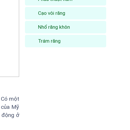
Cạo vôi răng
Nhổ răng khôn
Trám răng
. Có một
i của Mỹ
t động ở