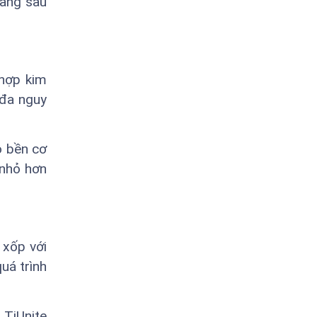
hàng sau
 hợp kim
 đa nguy
ộ bền cơ
 nhỏ hơn
 xốp với
quá trình
 TiUnite