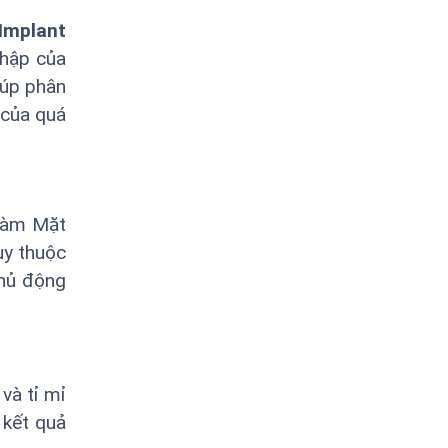
Implant
nhập của
iúp phân
 của quá
 Hàm Mặt
ùy thuộc
chủ động
và tỉ mỉ
 kết quả