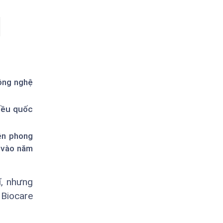
công nghệ
hiều quốc
ên phong
g vào năm
ĩ, nhưng
 Biocare