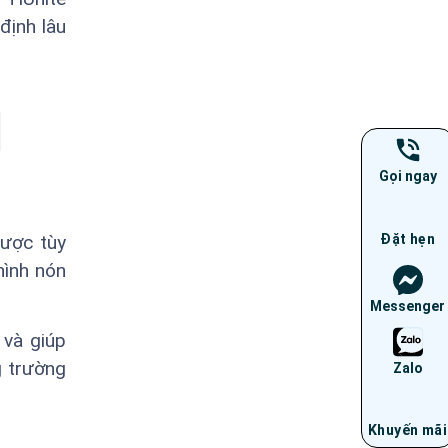
định lâu
Gọi ngay
Đặt hẹn
được tùy
hình nón
Messenger
 và giúp
g trường
Zalo
Khuyến mãi