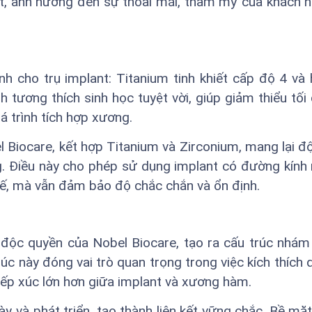
ật, ảnh hưởng đến sự thoải mái, thẩm mỹ của khách 
ính cho trụ implant: Titanium tinh khiết cấp độ 4 và
nh tương thích sinh học tuyệt vời, giúp giảm thiểu tối
á trình tích hợp xương.
 Biocare, kết hợp Titanium và Zirconium, mang lại đ
g. Điều này cho phép sử dụng implant có đường kính
, mà vẫn đảm bảo độ chắc chắn và ổn định.
 độc quyền của Nobel Biocare, tạo ra cấu trúc nhám
trúc này đóng vai trò quan trọng trong việc kích thích 
tiếp xúc lớn hơn giữa implant và xương hàm.
 và phát triển, tạo thành liên kết vững chắc. Bề mặt