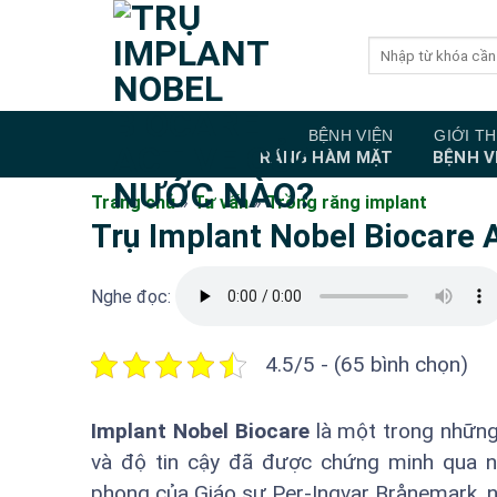
Bỏ
qua
nội
dung
BỆNH VIỆN
GIỚI TH
RĂNG HÀM MẶT
BỆNH V
Trang chủ
»
Tư vấn
»
Trồng răng implant
Trụ Implant Nobel Biocare 
Nghe đọc:
4.5/5 - (65 bình chọn)
Implant Nobel Biocare
là một trong những 
và độ tin cậy đã được chứng minh qua nh
phong của Giáo sư Per-Ingvar Brånemark, 