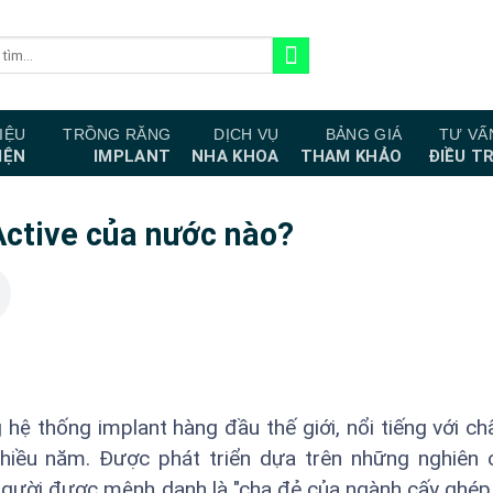
IỆU
TRỒNG RĂNG
DỊCH VỤ
BẢNG GIÁ
TƯ VẤ
IỆN
IMPLANT
NHA KHOA
THAM KHẢO
ĐIỀU TR
Active của nước nào?
hệ thống implant hàng đầu thế giới, nổi tiếng với ch
iều năm. Được phát triển dựa trên những nghiên 
người được mệnh danh là "cha đẻ của ngành cấy ghép