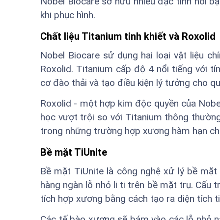
Nobel Biocare sở hữu nhiều đặc tính nổi b
khi phục hình.
Chất liệu Titanium tinh khiết và Roxolid
Nobel Biocare sử dụng hai loại vật liệu ch
Roxolid. Titanium cấp độ 4 nổi tiếng với tí
cơ đào thải và tạo điều kiện lý tưởng cho qu
Roxolid - một hợp kim độc quyền của Nobel
học vượt trội so với Titanium thông thườn
trong những trường hợp xương hàm hạn chế
Bề mặt TiUnite
Bề mặt TiUnite là công nghệ xử lý bề mặt
hàng ngàn lỗ nhỏ li ti trên bề mặt trụ. Cấu 
tích hợp xương bằng cách tạo ra diện tích 
Các tế bào xương sẽ bám vào các lỗ nhỏ này