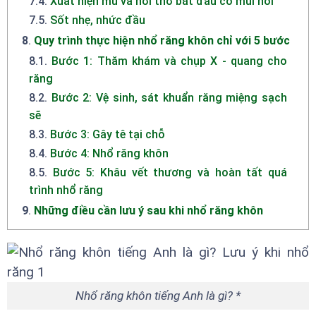
7.4
.
Xuất hiện mủ và hơi thở bắt đầu có mùi hôi
7.5
.
Sốt nhẹ, nhức đầu
8
.
Quy trình thực hiện nhổ răng khôn chỉ với 5 bước
8.1
.
Bước 1: Thăm khám và chụp X - quang cho
răng
8.2
.
Bước 2: Vệ sinh, sát khuẩn răng miệng sạch
sẽ
8.3
.
Bước 3: Gây tê tại chỗ
8.4
.
Bước 4: Nhổ răng khôn
8.5
.
Bước 5: Khâu vết thương và hoàn tất quá
trình nhổ răng
9
.
Những điều cần lưu ý sau khi nhổ răng khôn
Nhổ răng khôn tiếng Anh là gì? *