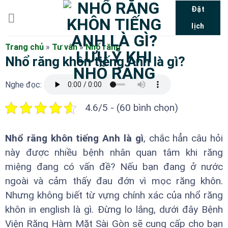
Bỏ
Đặt
qua
lịch
nội
dung
Trang chủ
»
Tư vấn
»
Nhổ răng
Nhổ răng khôn tiếng Anh là gì?
Nghe đọc:
4.6/5 - (60 bình chọn)
Nhổ răng khôn tiếng Anh là gì
, chắc hẳn câu hỏi
này được nhiều bệnh nhân quan tâm khi răng
miệng đang có vấn đề? Nếu bạn đang ở nước
ngoài và cảm thấy đau đớn vì mọc răng khôn.
Nhưng không biết từ vựng chính xác của nhổ răng
khôn in english là gì. Đừng lo lắng, dưới đây Bệnh
Viện Răng Hàm Mặt Sài Gòn sẽ cung cấp cho bạn