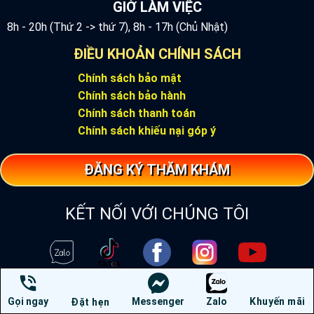
GIỜ LÀM VIỆC
8h - 20h (Thứ 2 -> thứ 7), 8h - 17h (Chủ Nhật)
ĐIỀU KHOẢN CHÍNH SÁCH
Chính sách bảo mật
Chính sách bảo hành
Chính sách thanh toán
Chính sách khiếu nại góp ý
ĐĂNG KÝ THĂM KHÁM
KẾT NỐI VỚI CHÚNG TÔI
Gọi ngay
Messenger
Zalo
Khuyến mãi
Đặt hẹn