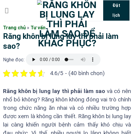
Bỏ
Đặt
qua
lịch
nội
dung
Trang chủ
»
Tư vấn
Răng khôn bị lung lay thì phải làm
sao?
Nghe đọc:
4.6/5 - (40 bình chọn)
Răng khôn bị lung lay thì phải làm sao
và có nên
nhổ bỏ không? Răng khôn không đóng vai trò chính
trong chức năng ăn nhai và có nhiều trường hợp
được xem là không cần thiết. Răng khôn bị lung lay
lại càng khiến người bệnh cảm thấy khó chịu và
đau nhức. Vì thế, nhiều người lo lắng không biết