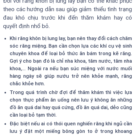
Đối với răng khôn bị lung lay bạn có thể khắc phục
theo các hướng dẫn sau giúp giảm thiểu tình trạng
đau khó chịu trước khi đến thăm khám hay có
quyết định nhổ bỏ.
Khi răng khôn bị lung lay, bạn nên thay đổi cách chăm
sóc răng miệng. Bạn cần chọn lựa các khí cụ vệ sinh
chuyên khoa để loại bỏ thức ăn bám trong kẽ răng.
Gợi ý cho bạn đó là chỉ nha khoa, tăm nước, tăm nha
khoa,... Ngoài ra nếu bạn súc miệng với nước muối
hàng ngày sẽ giúp nướu trở nên khỏe mạnh, răng
chắc khỏe hơn.
Trong quá trình chờ đợi để thăm khám thì việc lựa
chọn thực phẩm ăn uống nên lưu ý không ăn những
đồ ăn quá dai hay quá cứng, đồ ăn quá dai, dẻo cũng
cần loại bỏ tạm thời.
Đặc biệt nếu ai có thói quen nghiến răng khi ngủ cần
lưu ý đặt một miếng bông gòn to ở trong khoang