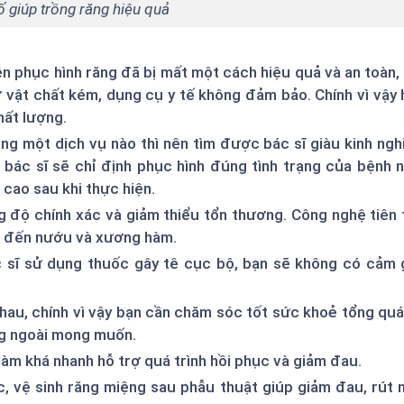
ố giúp trồng răng hiệu quả
ện phục hình răng đã bị mất một cách hiệu quả và an toàn,
vật chất kém, dụng cụ y tế không đảm bảo. Chính vì vậy
hất lượng.
ụng một dịch vụ nào thì nên tìm được bác sĩ giàu kinh ng
t, bác sĩ sẽ chỉ định phục hình đúng tình trạng của bệnh 
 cao sau khi thực hiện.
g độ chính xác và giảm thiểu tổn thương. Công nghệ tiên 
ấn đến nướu và xương hàm.
c sĩ sử dụng thuốc gây tê cục bộ, bạn sẽ không có cảm 
hau, chính vì vậy bạn cần chăm sóc tốt sức khoẻ tổng quá
ng ngoài mong muốn.
hàm khá nhanh hỗ trợ quá trình hồi phục và giảm đau.
 vệ sinh răng miệng sau phẫu thuật giúp giảm đau, rút 