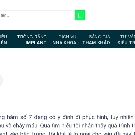
IỆU
TRỒNG RĂNG
DỊCH VỤ
BẢNG GIÁ
TƯ VẤ
IỆN
IMPLANT
NHA KHOA
THAM KHẢO
ĐIỀU TR
ng hàm số 7 đang có ý định đi phục hình, tuy nhiên
u và chảy máu. Qua tìm hiểu tôi nhận thấy quá trình t
ant vào bên trong, tôi khá là lo ngại cho vấn đề này.