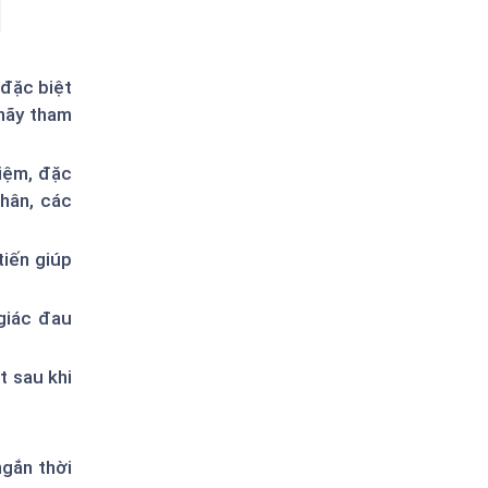
 đặc biệt
 hãy tham
hiệm, đặc
nhân, các
tiến giúp
giác đau
t sau khi
ngắn thời