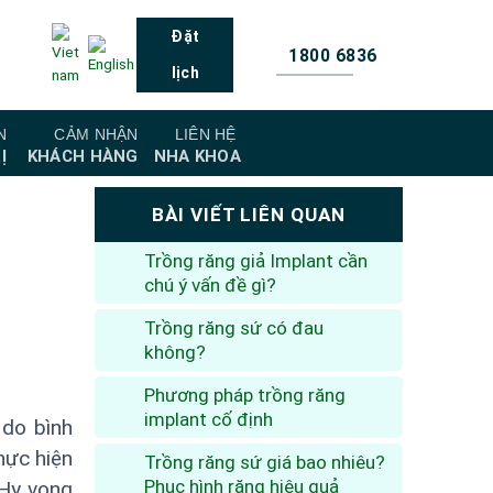
Đặt
1800 6836
lịch
N
CẢM NHẬN
LIÊN HỆ
Ị
KHÁCH HÀNG
NHA KHOA
BÀI VIẾT LIÊN QUAN
Trồng răng giả Implant cần
chú ý vấn đề gì?
Trồng răng sứ có đau
không?
Phương pháp trồng răng
implant cố định
 do bình
hực hiện
Trồng răng sứ giá bao nhiêu?
Phục hình răng hiệu quả
 Hy vọng