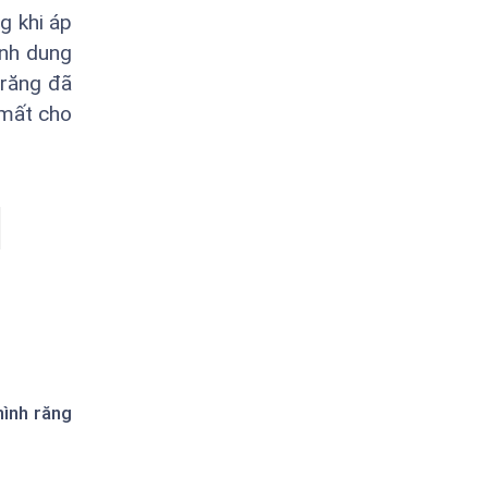
g khi áp
ình dung
 răng đã
 mất cho
hình răng