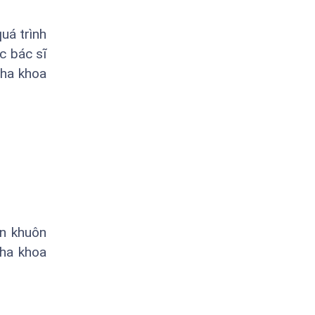
uá trình
c bác sĩ
nha khoa
ên khuôn
nha khoa