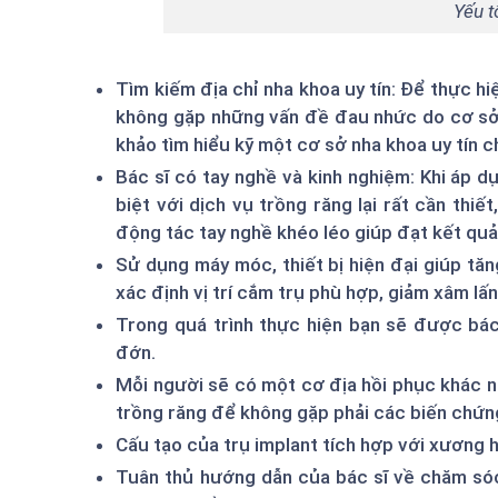
Yếu t
Tìm kiếm địa chỉ nha khoa uy tín: Để thực hi
không gặp những vấn đề đau nhức do cơ sở 
khảo tìm hiểu kỹ một cơ sở nha khoa uy tín c
Bác sĩ có tay nghề và kinh nghiệm: Khi áp d
biệt với dịch vụ trồng răng lại rất cần thiế
động tác tay nghề khéo léo giúp đạt kết quả
Sử dụng máy móc, thiết bị hiện đại giúp tăn
xác định vị trí cắm trụ phù hợp, giảm xâm l
Trong quá trình thực hiện bạn sẽ được bá
đớn.
Mỗi người sẽ có một cơ địa hồi phục khác n
trồng răng để không gặp phải các biến chứ
Cấu tạo của trụ implant tích hợp với xương 
Tuân thủ hướng dẫn của bác sĩ về chăm sóc,