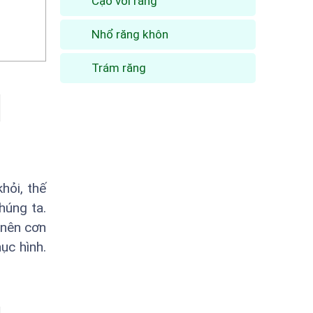
Cạo vôi răng
Nhổ răng khôn
Trám răng
hỏi, thế
húng ta.
 nên cơn
ục hình.