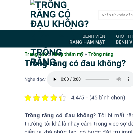
Bỏ
qua
nội
dung
BỆNH VIỆN
GIỚI TH
RĂNG HÀM MẶT
BỆNH V
Trang chủ
»
Răng thẩm mỹ
»
Trồng răng
Trồng răng có đau không?
Nghe đọc:
4.4/5 - (45 bình chọn)
Trồng răng có đau không
? Tôi bị mất ră
thường tôi khá là nhạy cảm trong việc sợ đa
diễn ra khá phức tạp, có bước đặt trụ impl