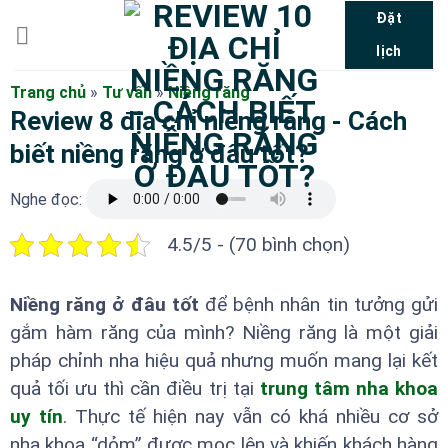
Bỏ
Đặt
qua
lịch
nội
dung
Trang chủ
»
Tư vấn
»
Niềng răng
Review 8 địa chỉ niềng răng - Cách
biết niềng răng ở đâu tốt?
Nghe đọc:
4.5/5 - (70 bình chọn)
Niềng răng ở đâu tốt
để bệnh nhân tin tưởng gửi
gắm hàm răng của mình? Niềng răng là một giải
pháp chỉnh nha hiệu quả nhưng muốn mang lại kết
quả tối ưu thì cần điều trị tại
trung tâm nha khoa
uy tín
. Thực tế hiện nay vẫn có khá nhiều cơ sở
nha khoa “dỏm” được mọc lên và khiến khách hàng