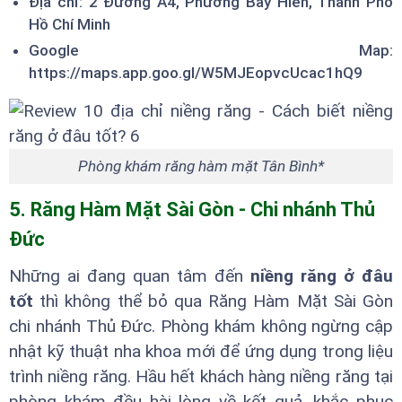
Địa chỉ: 2 Đường A4, Phường Bảy Hiền, Thành Phố
Hồ Chí Minh
Google Map:
https://maps.app.goo.gl/W5MJEopvcUcac1hQ9
Phòng khám răng hàm mặt Tân Bình*
5. Răng Hàm Mặt Sài Gòn - Chi nhánh Thủ
Đức
Những ai đang quan tâm đến
niềng răng ở đâu
tốt
thì không thể bỏ qua Răng Hàm Mặt Sài Gòn
chi nhánh Thủ Đức. Phòng khám không ngừng cập
nhật kỹ thuật nha khoa mới để ứng dụng trong liệu
trình niềng răng. Hầu hết khách hàng niềng răng tại
phòng khám đều hài lòng về kết quả, khắc phục