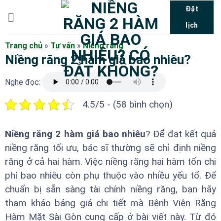
Bỏ
Đặt
qua
lịch
nội
dung
Trang chủ
»
Tư vấn
»
Niềng răng
Niềng răng 2 hàm giá bao nhiêu?
Nghe đọc:
4.5/5 - (58 bình chọn)
Niềng răng 2 hàm giá bao nhiêu
? Để đạt kết quả
niềng răng tối ưu, bác sĩ thường sẽ chỉ định niềng
răng ở cả hai hàm. Việc niềng răng hai hàm tốn chi
phí bao nhiêu còn phụ thuộc vào nhiều yếu tố. Để
chuẩn bị sẵn sàng tài chính niềng răng, bạn hãy
tham khảo bảng giá chi tiết mà Bệnh Viện Răng
Hàm Mặt Sài Gòn cung cấp ở bài viết này. Từ đó