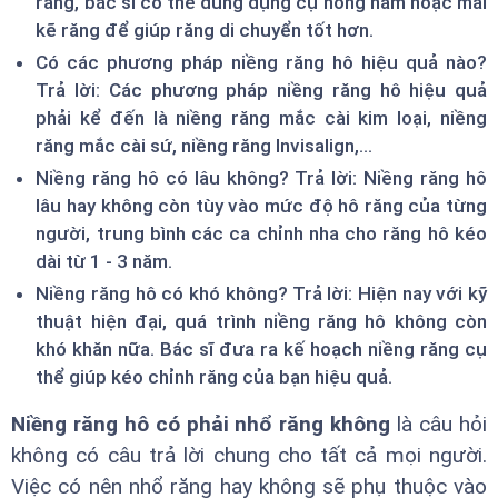
răng, bác sĩ có thể dùng dụng cụ nong hàm hoặc mài
kẽ răng để giúp răng di chuyển tốt hơn.
Có các phương pháp niềng răng hô hiệu quả nào?
Trả lời: Các phương pháp niềng răng hô hiệu quả
phải kể đến là niềng răng mắc cài kim loại, niềng
răng mắc cài sứ, niềng răng Invisalign,...
Niềng răng hô có lâu không? Trả lời: Niềng răng hô
lâu hay không còn tùy vào mức độ hô răng của từng
người, trung bình các ca chỉnh nha cho răng hô kéo
dài từ 1 - 3 năm.
Niềng răng hô có khó không? Trả lời: Hiện nay với kỹ
thuật hiện đại, quá trình niềng răng hô không còn
khó khăn nữa. Bác sĩ đưa ra kế hoạch niềng răng cụ
thể giúp kéo chỉnh răng của bạn hiệu quả.
Niềng răng hô có phải nhổ răng không
là câu hỏi
không có câu trả lời chung cho tất cả mọi người.
Việc có nên nhổ răng hay không sẽ phụ thuộc vào