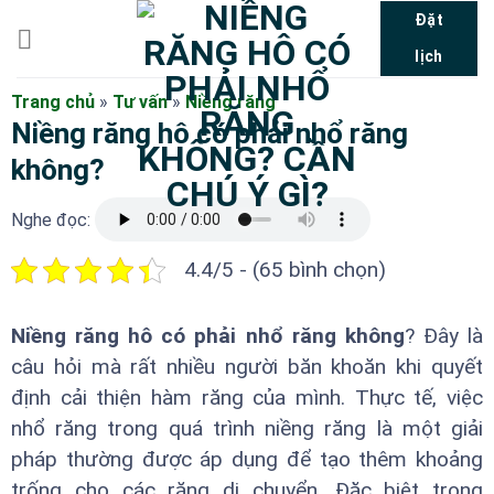
Bỏ
Đặt
qua
lịch
nội
dung
Trang chủ
»
Tư vấn
»
Niềng răng
Niềng răng hô có phải nhổ răng
không?
Nghe đọc:
4.4/5 - (65 bình chọn)
Niềng răng hô có phải nhổ răng không
? Đây là
câu hỏi mà rất nhiều người băn khoăn khi quyết
định cải thiện hàm răng của mình. Thực tế, việc
nhổ răng trong quá trình niềng răng là một giải
pháp thường được áp dụng để tạo thêm khoảng
trống cho các răng di chuyển. Đặc biệt trong