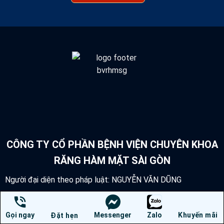
CÔNG TY CỔ PHẦN BỆNH VIỆN CHUYÊN KHOA
RĂNG HÀM MẶT SÀI GÒN
Người đại diện theo pháp luật: NGUYỄN VĂN DŨNG
1256 - 1258 Võ Văn Kiệt, Phường Chợ Lớn, Thành Phố Hồ
Chí Minh, Việt Nam
Gọi ngay
Messenger
Zalo
Khuyến mãi
Đặt hẹn
Info@Benhvienranghammatsg.vn