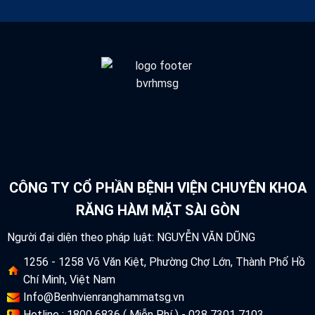
CÔNG TY CỔ PHẦN BỆNH VIỆN CHUYÊN KHOA
RĂNG HÀM MẶT SÀI GÒN
Người đại diện theo pháp luật: NGUYỄN VĂN DŨNG
1256 - 1258 Võ Văn Kiệt, Phường Chợ Lớn, Thành Phố Hồ
Chí Minh, Việt Nam
Info@Benhvienranghammatsg.vn
Hotline : 1800 6836 ( Miễn Phí ) - 028 7301 7103