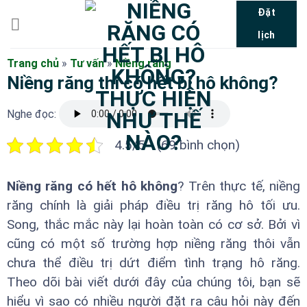
Bỏ
Đặt
qua
lịch
nội
dung
Trang chủ
»
Tư vấn
»
Niềng răng
Niềng răng thì có hết bị hô không?
Nghe đọc:
4.5/5 - (69 bình chọn)
Niềng răng có hết hô không
? Trên thực tế, niềng
răng chính là giải pháp điều trị răng hô tối ưu.
Song, thắc mắc này lại hoàn toàn có cơ sở. Bởi vì
cũng có một số trường hợp niềng răng thôi vẫn
chưa thể điều trị dứt điểm tình trạng hô răng.
Theo dõi bài viết dưới đây của chúng tôi, bạn sẽ
hiểu vì sao có nhiều người đặt ra câu hỏi này đến