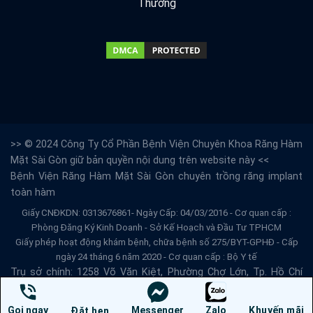
>> © 2024 Công Ty Cổ Phần Bệnh Viện Chuyên Khoa Răng Hàm
Mặt Sài Gòn giữ bản quyền nội dung trên website này <<
Bệnh Viện Răng Hàm Mặt Sài Gòn
chuyên trồng răng implant
toàn hàm
Giấy CNĐKDN: 0313676861- Ngày Cấp: 04/03/2016 - Cơ quan cấp :
Phòng Đăng Ký Kinh Doanh - Sở Kế Hoạch và Đầu Tư TPHCM
Giấy phép hoạt động khám bệnh, chữa bệnh số 275/BYT-GPHĐ - Cấp
ngày 24 tháng 6 năm 2020 - Cơ quan cấp : Bộ Y tế
Trụ sở chính: 1258 Võ Văn Kiệt, Phường Chợ Lớn, Tp. Hồ Chí
Minh - Email: info@benhvienranghammatsg.vn
Lưu ý : Kết quả phụ thuộc vào cơ địa của mỗi người (*)
Gọi ngay
Messenger
Zalo
Khuyến mãi
Đặt hẹn