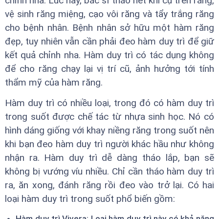
chỉnh nha. Lúc này, bác sĩ tháo hết khí cụ trên răng,
vệ sinh răng miệng, cạo vôi răng và tẩy trắng răng
cho bệnh nhân. Bệnh nhân sở hữu một hàm răng
đẹp, tuy nhiên vẫn cần phải đeo hàm duy trì để giữ
kết quả chỉnh nha. Hàm duy trì có tác dụng không
để cho răng chạy lại vị trí cũ, ảnh hưởng tới tính
thẩm mỹ của hàm răng.
Hàm duy trì có nhiều loại, trong đó có hàm duy trì
trong suốt được chế tác từ nhựa sinh học. Nó có
hình dáng giống với khay niềng răng trong suốt nên
khi bạn đeo hàm duy trì người khác hầu như không
nhận ra. Hàm duy trì dễ dàng tháo lắp, bạn sẽ
không bị vướng víu nhiều. Chỉ cần tháo hàm duy trì
ra, ăn xong, đánh răng rồi đeo vào trở lại. Có hai
loại hàm duy trì trong suốt phổ biến gồm:
Hàm duy trì Vivera: Loại hàm duy trì này có khả năng