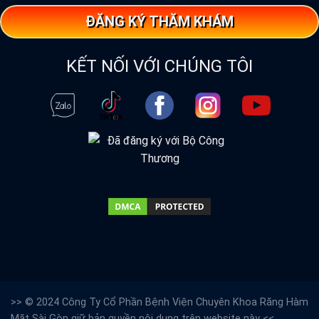
ĐĂNG KÝ THĂM KHÁM
KẾT NỐI VỚI CHÚNG TÔI
>> © 2024 Công Ty Cổ Phần Bệnh Viện Chuyên Khoa Răng Hàm
Mặt Sài Gòn giữ bản quyền nội dung trên website này <<