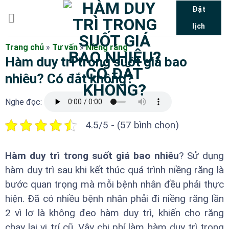
Bỏ
Đặt
qua
lịch
nội
dung
Trang chủ
»
Tư vấn
»
Niềng răng
Hàm duy trì trong suốt giá bao
nhiêu? Có đắt không?
Nghe đọc:
4.5/5 - (57 bình chọn)
Hàm duy trì trong suốt giá bao nhiêu
? Sử dụng
hàm duy trì sau khi kết thúc quá trình niềng răng là
bước quan trọng mà mỗi bệnh nhân đều phải thực
hiện. Đã có nhiều bệnh nhân phải đi niềng răng lần
2 vì lơ là không đeo hàm duy trì, khiến cho răng
chạy lại vị trí cũ. Vậy chi phí làm hàm duy trì trong