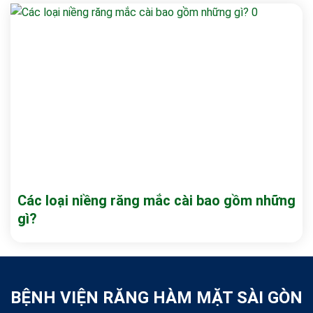
Các loại niềng răng mắc cài bao gồm những
gì?
BỆNH VIỆN RĂNG HÀM MẶT SÀI GÒN