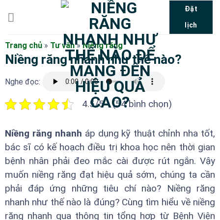
Bỏ
Đặt
qua
lịch
nội
dung
Trang chủ
»
Tư vấn
»
Niềng răng
Niềng răng nhanh như thế nào?
Nghe đọc:
4.5/5 - (54 bình chọn)
Niềng răng nhanh
áp dụng kỹ thuật chỉnh nha tốt,
bác sĩ có kế hoạch điều trị khoa học nên thời gian
bệnh nhân phải đeo mắc cài được rút ngắn. Vậy
muốn niềng răng đạt hiệu quả sớm, chúng ta cần
phải đáp ứng những tiêu chí nào? Niềng răng
nhanh như thế nào là đúng? Cùng tìm hiểu về niềng
răng nhanh qua thông tin tổng hợp từ Bệnh Viện