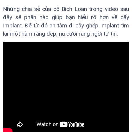
Những chia sẻ của cô Bích Loan trong video sau
đây sẽ phần nào giúp bạn hiểu rõ hơn về cấy
Implant. Để từ đó an tâm đi cấy ghép Implant tìm
lại một hàm răng đẹp, nụ cười rạng ngời tự tin.