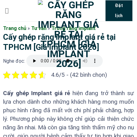
Bỏ
Đặt
qua
lịch
nội
dung
Trang chủ
»
Tư vấn
»
Trồng răng implant
Cấy ghép răng implant giá rẻ tại
TPHCM [Giá Implant 2026]
Nghe đọc:
4.6/5 - (42 bình chọn)
Cấy ghép Implant giá rẻ
hiện đang trở thành sự
lựa chọn dành cho những khách hàng mong muốn
phục hình răng đã mất với chi phí phải chăng, hợp
lý. Phương pháp này không chỉ giúp cải thiện chức
năng ăn nhai. Mà còn gia tăng tính thẩm mỹ cho nụ
cười, giúp người bệnh cảm thấy tự tin hơn khi giao