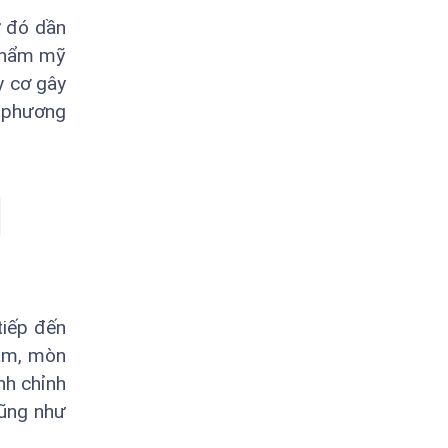
ừ đó dần
 thẩm mỹ
y cơ gây
n phương
tiếp đến
hàm, mòn
nh chỉnh
cũng như