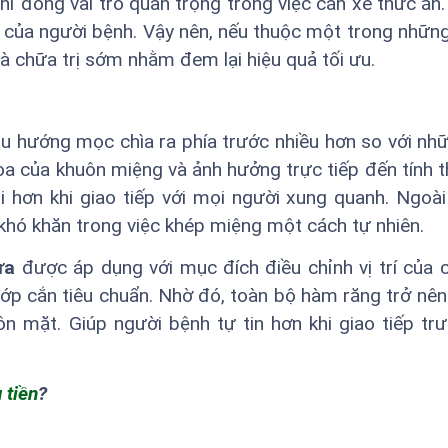
chỉ đóng vai trò quan trọng trong việc cắn xé thức ăn
 của người bệnh. Vậy nên, nếu thuộc một trong nhữn
 chữa trị sớm nhằm đem lại hiệu quả tối ưu.
xu hướng mọc chìa ra phía trước nhiều hơn so với nh
hòa của khuôn miệng và ảnh hưởng trực tiếp đến tính
 hơn khi giao tiếp với mọi người xung quanh. Ngoài 
khó khăn trong việc khép miệng một cách tự nhiên.
ửa
được áp dụng với mục đích điều chỉnh vị trí của 
p cắn tiêu chuẩn. Nhờ đó, toàn bộ hàm răng trở nên
n mặt. Giúp người bệnh tự tin hơn khi giao tiếp t
 tiền
?