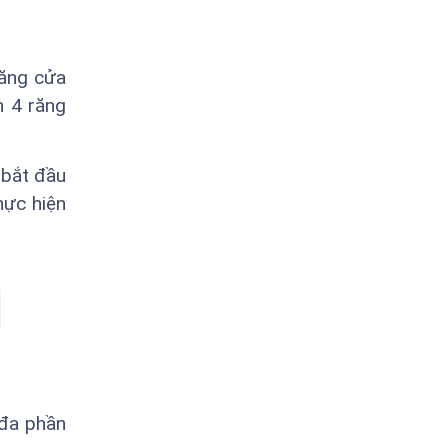
răng cửa
h 4 răng
 bắt đầu
hực hiện
 đa phần