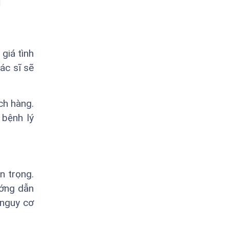
giá tình
ác sĩ sẽ
ch hàng.
bệnh lý
n trọng.
ướng dẫn
 nguy cơ