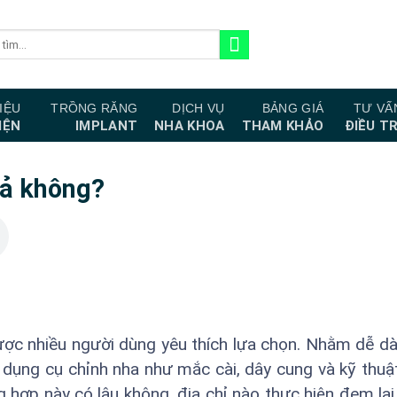
IỆU
TRỒNG RĂNG
DỊCH VỤ
BẢNG GIÁ
TƯ VẤ
IỆN
IMPLANT
NHA KHOA
THAM KHẢO
ĐIỀU TR
uả không?
ược nhiều người dùng yêu thích lựa chọn. Nhằm dễ d
dụng cụ chỉnh nha như mắc cài, dây cung và kỹ thuậ
ng hợp này có lâu không, địa chỉ nào thực hiện đem lại