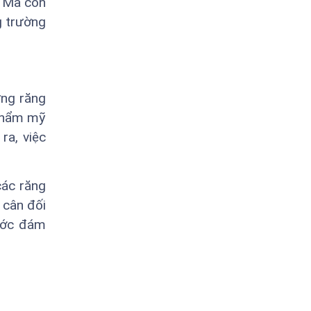
. Mà còn
g trường
ững răng
 thẩm mỹ
ra, việc
các răng
 cân đối
rước đám