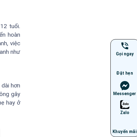
12 tuổi.
iển hoàn
nh, việc
hanh như
Gọi ngay
Đặt hẹn
 dài hơn
hông gây
Messenger
hẹ hay ở
Zalo
Khuyến mãi