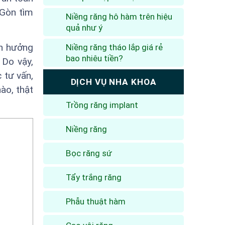
 Gòn tìm
Niềng răng hô hàm trên hiệu
quả như ý
nh hưởng
Niềng răng tháo lắp giá rẻ
bao nhiêu tiền?
 Do vậy,
 tư vấn,
DỊCH VỤ NHA KHOA
ào, thật
Trồng răng implant
Niềng răng
Bọc răng sứ
Tẩy trắng răng
Phẫu thuật hàm