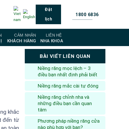
Đặt
1800 6836
lịch
N
CẢM NHẬN
LIÊN HỆ
Ị
KHÁCH HÀNG
NHA KHOA
BÀI VIẾT LIÊN QUAN
Niềng răng mọc lệch – 3
điều bạn nhất định phải biết
Niềng răng mắc cài tự đóng
Niềng răng chỉnh nha và
những điều bạn cần quan
tâm
àng khắc
t đến từ
Phương pháp niềng răng cửa
nào phù hợp với bạn?
 an toàn