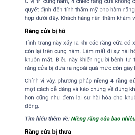
Ở vị trí cung hàm, 4 chiếc răng cửa không 
quyết định đến tính thẩm mỹ cho hàm răng
hợp dưới đây. Khách hàng nên thăm khám và
Răng cửa bị hô
Tình trạng này xảy ra khi các răng cửa có 
còn lại trên cung hàm. Làm mất đi sự hài 
khuôn mặt. Điều này khiến người bệnh tự ti
răng cửa bị đưa ra ngoài quá mức còn gây 
Chính vì vậy, phương pháp
niềng 4 răng c
một cách dễ dàng và kéo chúng về đúng khớ
hơn cũng như đem lại sự hài hòa cho khuô
đông.
Tìm hiểu thêm về:
Niềng răng cửa bao nhiêu
Răng cửa bị thưa