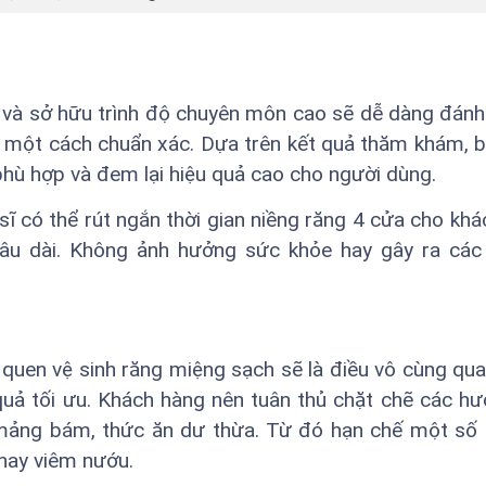
m và sở hữu trình độ chuyên môn cao sẽ dễ dàng đánh 
 một cách chuẩn xác. Dựa trên kết quả thăm khám, b
 phù hợp và đem lại hiệu quả cao cho người dùng.
 có thể rút ngắn thời gian niềng răng 4 cửa cho khá
âu dài. Không ảnh hưởng sức khỏe hay gây ra các 
ói quen vệ sinh răng miệng sạch sẽ là điều vô cùng qua
quả tối ưu. Khách hàng nên tuân thủ chặt chẽ các h
mảng bám, thức ăn dư thừa. Từ đó hạn chế một số
hay viêm nướu.