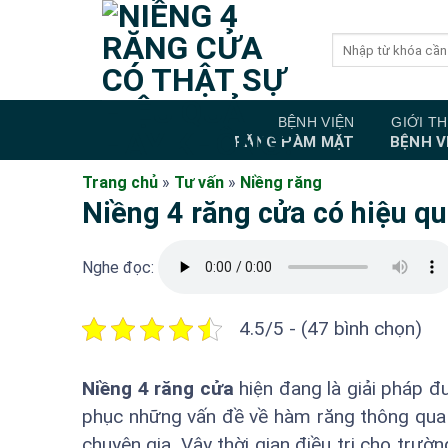
Bỏ
qua
nội
dung
BỆNH VIỆN
GIỚI TH
RĂNG HÀM MẶT
BỆNH V
Trang chủ
»
Tư vấn
»
Niềng răng
Niềng 4 răng cửa có hiệu q
Nghe đọc:
4.5/5 - (47 bình chọn)
Niềng 4 răng cửa
hiện đang là giải pháp đ
phục những vấn đề về hàm răng thông qua 
chuyên gia. Vậy thời gian điều trị cho trườ